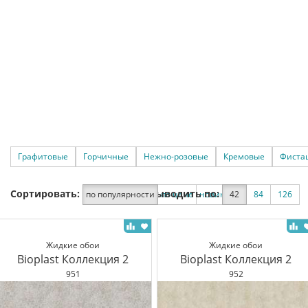
Графитовые
Горчичные
Нежно-розовые
Кремовые
Фиста
Сортировать:
Выводить по:
по популярности
по цене
новинки
42
по скидке
84
126
Жидкие обои
Жидкие обои
Bioplast Коллекция 2
Bioplast Коллекция 2
951
952