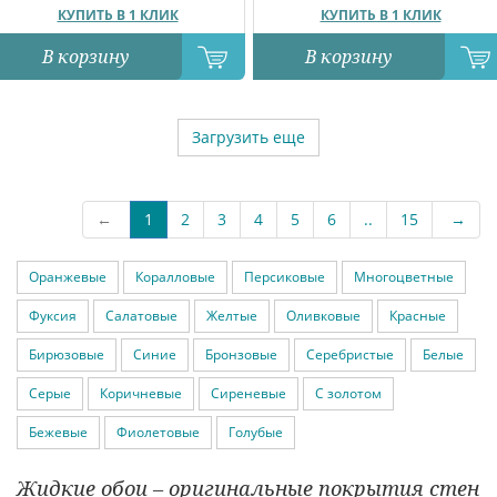
КУПИТЬ В 1 КЛИК
КУПИТЬ В 1 КЛИК
В корзину
В корзину
Загрузить еще
←
1
2
3
4
5
6
..
15
→
Оранжевые
Коралловые
Персиковые
Многоцветные
Фуксия
Салатовые
Желтые
Оливковые
Красные
Бирюзовые
Синие
Бронзовые
Серебристые
Белые
Серые
Коричневые
Сиреневые
С золотом
Бежевые
Фиолетовые
Голубые
Жидкие обои – оригинальные покрытия стен