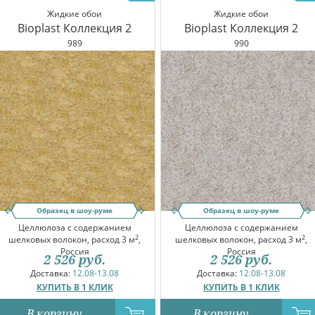
Жидкие обои
Жидкие обои
Bioplast Коллекция 2
Bioplast Коллекция 2
989
990
Образец в шоу-руме
Образец в шоу-руме
Целлюлоза с содержанием
Целлюлоза с содержанием
2
2
шелковых волокон, расход 3 м
,
шелковых волокон, расход 3 м
,
Россия
Россия
2 526
руб.
2 526
руб.
Доставка:
12.08-13.08
Доставка:
12.08-13.08
КУПИТЬ В 1 КЛИК
КУПИТЬ В 1 КЛИК
В корзину
В корзину