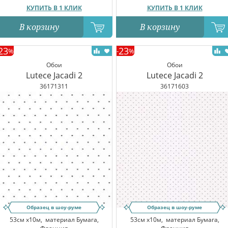
КУПИТЬ В 1 КЛИК
КУПИТЬ В 1 КЛИК
В корзину
В корзину
23
23
%
-
%
Обои
Обои
Lutece Jacadi 2
Lutece Jacadi 2
36171311
36171603
Образец в шоу-руме
Образец в шоу-руме
53см x10м,
материал Бумага,
53см x10м,
материал Бумага,