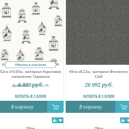
Образец в шоу-руме
52см x10.05м,
материал Акриловое
69см x8.22м,
материал Флизелин,
напыление, Германия
США
6 990
руб.
26 092
руб.
Доставка:
10.08-11.08
КУПИТЬ В 1 КЛИК
КУПИТЬ В 1 КЛИК
В корзину
В корзину
Обои
Обои