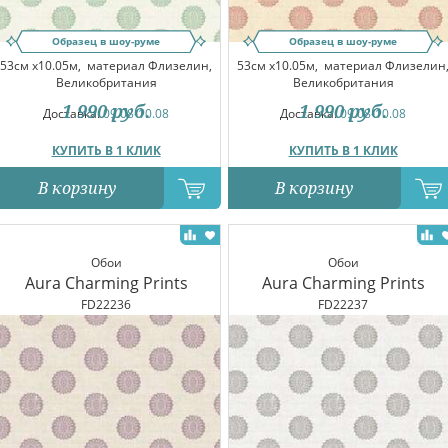
Образец в шоу-руме
Образец в шоу-руме
53см x10.05м,
материал Флизелин,
53см x10.05м,
материал Флизелин
Великобритания
Великобритания
1 990
руб.
1 990
руб.
Доставка:
09.08-10.08
Доставка:
09.08-10.08
КУПИТЬ В 1 КЛИК
КУПИТЬ В 1 КЛИК
В корзину
В корзину
Обои
Обои
Aura Charming Prints
Aura Charming Prints
FD22236
FD22237