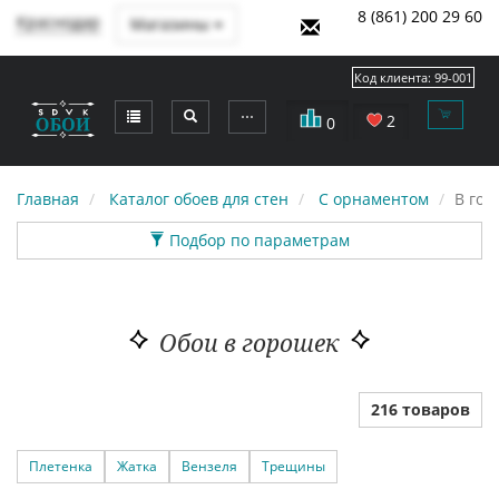
8 (861) 200 29 60
Краснодар
Магазины
Код клиента:
99-001
⋯
2
0
Главная
Каталог обоев для стен
С орнаментом
В гор
Подбор по параметрам
Обои в горошек
216 товаров
Плетенка
Жатка
Вензеля
Трещины