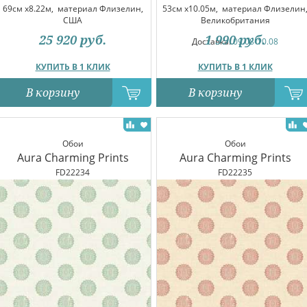
69см x8.22м,
материал Флизелин,
53см x10.05м,
материал Флизелин
США
Великобритания
25 920
руб.
1 990
руб.
Доставка:
09.08-10.08
КУПИТЬ В 1 КЛИК
КУПИТЬ В 1 КЛИК
В корзину
В корзину
Обои
Обои
Aura Charming Prints
Aura Charming Prints
FD22234
FD22235