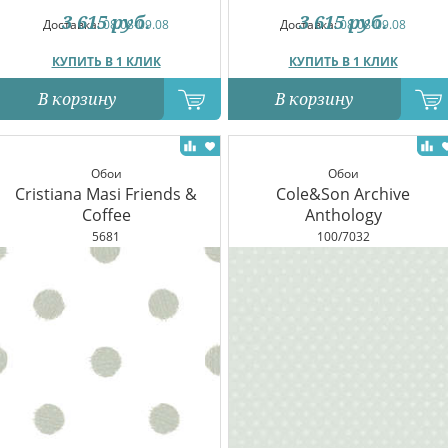
3 615
руб.
3 615
руб.
Доставка:
08.08-09.08
Доставка:
08.08-09.08
КУПИТЬ В 1 КЛИК
КУПИТЬ В 1 КЛИК
В корзину
В корзину
Обои
Обои
Cristiana Masi Friends &
Cole&Son Archive
Coffee
Anthology
5681
100/7032