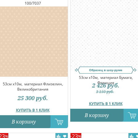
100/7037
Образец в шоу-руме
53см x10м,
материал Бумага,
Франция
53см x10м,
материал Флизелин,
2 426
руб.
Великобритания
3 150
руб.
25 300
руб.
КУПИТЬ В 1 КЛИК
КУПИТЬ В 1 КЛИК
В корзину
В корзину
23
23
%
-
%