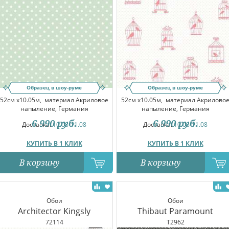
Образец в шоу-руме
Образец в шоу-руме
52см x10.05м,
материал Акриловое
52см x10.05м,
материал Акрилово
напыление, Германия
напыление, Германия
6 990
руб.
6 990
руб.
Доставка:
10.08-11.08
Доставка:
10.08-11.08
КУПИТЬ В 1 КЛИК
КУПИТЬ В 1 КЛИК
В корзину
В корзину
Обои
Обои
Architector Kingsly
Thibaut Paramount
72114
T2962