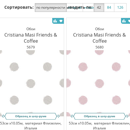
Сортировать:
Выводить по:
по популярности
по цене
новинки
42
по скидке
84
126
Обои
Обои
Cristiana Masi Friends &
Cristiana Masi Friends &
Coffee
Coffee
5679
5680
Образец в шоу-руме
Образец в шоу-руме
53см x10.05м,
материал Флизелин,
53см x10.05м,
материал Флизелин
Италия
Италия