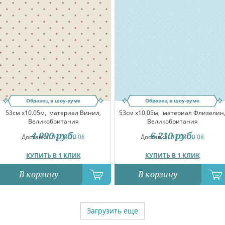
Образец в шоу-руме
Образец в шоу-руме
53см x10.05м,
материал Винил,
53см x10.05м,
материал Флизелин
Великобритания
Великобритания
4 990
руб.
6 210
руб.
Доставка:
09.08-10.08
Доставка:
09.08-10.08
КУПИТЬ В 1 КЛИК
КУПИТЬ В 1 КЛИК
В корзину
В корзину
Загрузить еще