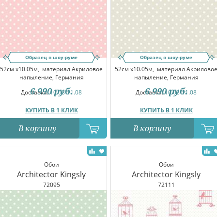
Образец в шоу-руме
Образец в шоу-руме
52см x10.05м,
материал Акриловое
52см x10.05м,
материал Акрилово
напыление, Германия
напыление, Германия
6 990
руб.
6 990
руб.
Доставка:
10.08-11.08
Доставка:
10.08-11.08
КУПИТЬ В 1 КЛИК
КУПИТЬ В 1 КЛИК
В корзину
В корзину
Обои
Обои
Architector Kingsly
Architector Kingsly
72095
72111