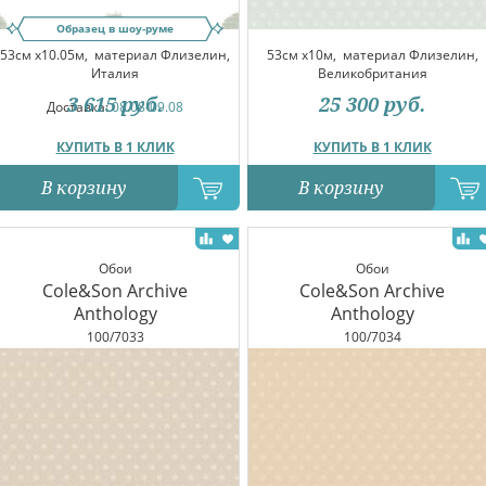
Образец в шоу-руме
53см x10.05м,
материал Флизелин,
53см x10м,
материал Флизелин,
Италия
Великобритания
3 615
руб.
25 300
руб.
Доставка:
08.08-09.08
КУПИТЬ В 1 КЛИК
КУПИТЬ В 1 КЛИК
В корзину
В корзину
Обои
Обои
Cole&Son Archive
Cole&Son Archive
Anthology
Anthology
100/7033
100/7034