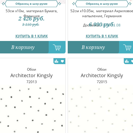
Образец в шоу-руме
Образец в шоу-руме
53см x10м,
материал Бумага,
52см x10.05м,
материал Акрилово
Франция
напыление, Германия
2 426
руб.
6 990
руб.
3 150
руб.
Доставка:
10.08-11.08
КУПИТЬ В 1 КЛИК
КУПИТЬ В 1 КЛИК
В корзину
В корзину
Обои
Обои
Architector Kingsly
Architector Kingsly
72013
72015