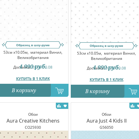
Образец в шоу-руме
Образец в шоу-руме
53см x10.05м,
материал Винил,
53см x10.05м,
материал Винил,
Великобритания
Великобритания
4 990
руб.
4 990
руб.
Доставка:
09.08-10.08
Доставка:
09.08-10.08
КУПИТЬ В 1 КЛИК
КУПИТЬ В 1 КЛИК
В корзину
В корзину
Обои
Обои
Aura Creative Kitchens
Aura Just 4 Kids II
CO25930
G56050