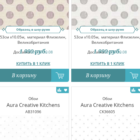
Образец в шоу-руме
Образец в шоу-руме
53см x10.05м,
материал Флизелин,
53см x10.05м,
материал Флизелин
Великобритания
Великобритания
1 990
руб.
1 990
руб.
Доставка:
09.08-10.08
Доставка:
09.08-10.08
КУПИТЬ В 1 КЛИК
КУПИТЬ В 1 КЛИК
В корзину
В корзину
Обои
Обои
Aura Creative Kitchens
Aura Creative Kitchens
AB31096
CK36605