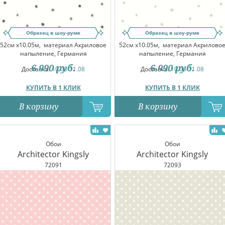
Образец в шоу-руме
Образец в шоу-руме
52см x10.05м,
материал Акриловое
52см x10.05м,
материал Акрилово
напыление, Германия
напыление, Германия
6 990
руб.
6 990
руб.
Доставка:
10.08-11.08
Доставка:
10.08-11.08
КУПИТЬ В 1 КЛИК
КУПИТЬ В 1 КЛИК
В корзину
В корзину
Обои
Обои
Architector Kingsly
Architector Kingsly
72091
72093