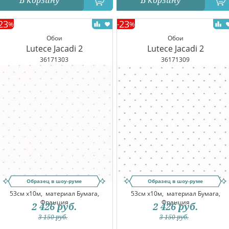
В корзину
В корзину
23
23
%
-
%
Обои
Обои
Lutece Jacadi 2
Lutece Jacadi 2
36171303
36171309
Образец в шоу-руме
Образец в шоу-руме
53см x10м,
материал Бумага,
53см x10м,
материал Бумага,
Франция
Франция
2 426
руб.
2 426
руб.
3 150
руб.
3 150
руб.