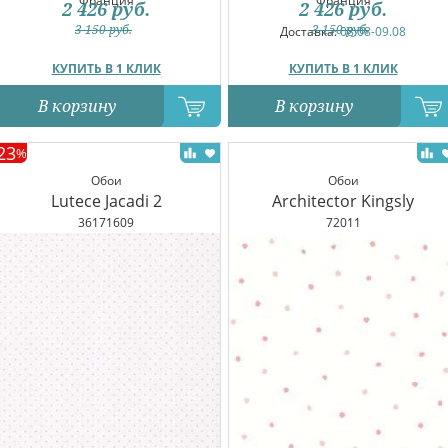
Франция
Франция
2 426
руб.
2 426
руб.
3 150
руб.
3 150
руб.
Доставка:
08.08-09.08
КУПИТЬ В 1 КЛИК
КУПИТЬ В 1 КЛИК
В корзину
В корзину
23
%
Обои
Обои
Lutece Jacadi 2
Architector Kingsly
36171609
72011