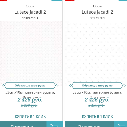
Обои
Обои
Lutece Jacadi 2
Lutece Jacadi 2
11092113
36171301
Образец в шоу-руме
Образец в шоу-руме
53см x10м,
материал Бумага,
53см x10м,
материал Бумага,
Франция
Франция
2 426
руб.
2 426
руб.
3 150
руб.
3 150
руб.
КУПИТЬ В 1 КЛИК
КУПИТЬ В 1 КЛИК