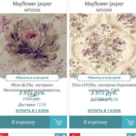
Mayflower Jasper
Mayflower Jasper
MF50508
MF50909
Образец в шоу-руме
Образец в шоу-руме
68см x8.23м,
материал
53см x10.05м,
материал Акрилово
Металлизированное покрытие,
напыление, США
3 975
руб.
3 975
руб.
США
7 950
руб.
7 950
руб.
Доставка:
12.08
Доставка:
12.08
КУПИТЬ В 1 КЛИК
КУПИТЬ В 1 КЛИК
В корзину
В корзину