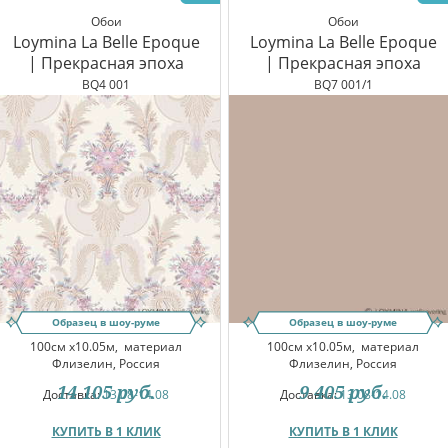
Обои
Обои
Loymina La Belle Epoque
Loymina La Belle Epoque
| Прекрасная эпоха
| Прекрасная эпоха
BQ4 001
BQ7 001/1
Образец в шоу-руме
Образец в шоу-руме
100см x10.05м,
материал
100см x10.05м,
материал
Флизелин, Россия
Флизелин, Россия
14 105
руб.
9 405
руб.
Доставка:
13.08-14.08
Доставка:
13.08-14.08
КУПИТЬ В 1 КЛИК
КУПИТЬ В 1 КЛИК