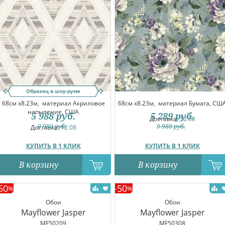
Образец в шоу-руме
68см x8.23м,
материал Акриловое
68см x8.23м,
материал Бумага, СШ
напыление, США
5 988
руб.
5 289
руб.
Доставка:
12.08
9 980
руб.
9 980
руб.
Доставка:
12.08
КУПИТЬ В 1 КЛИК
КУПИТЬ В 1 КЛИК
В корзину
В корзину
50
50
%
-
%
Обои
Обои
Mayflower Jasper
Mayflower Jasper
MF50209
MF50308