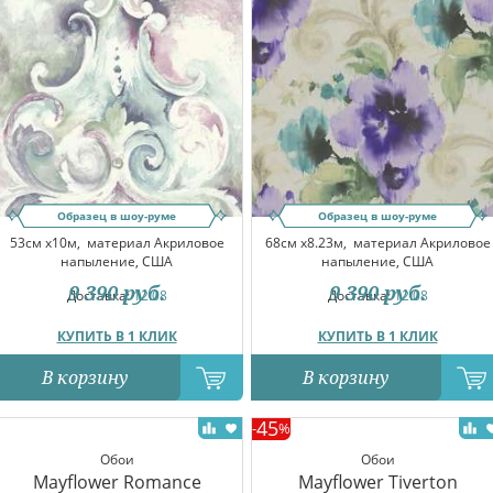
Образец в шоу-руме
Образец в шоу-руме
53см x10м,
материал Акриловое
68см x8.23м,
материал Акриловое
напыление, США
напыление, США
9 390
руб.
9 390
руб.
Доставка:
12.08
Доставка:
12.08
КУПИТЬ В 1 КЛИК
КУПИТЬ В 1 КЛИК
В корзину
В корзину
45
-
%
Обои
Обои
Mayflower Romance
Mayflower Tiverton