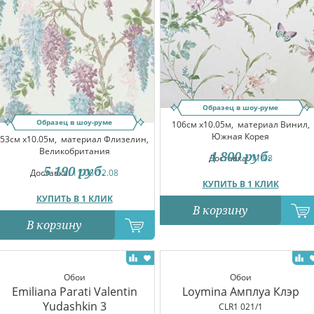
Образец в шоу-руме
Образец в шоу-руме
106см x10.05м,
материал Винил,
Южная Корея
53см x10.05м,
материал Флизелин,
Великобритания
4 800
руб.
Доставка:
11.08
5 190
руб.
Доставка:
11.08-12.08
КУПИТЬ В 1 КЛИК
КУПИТЬ В 1 КЛИК
В корзину
В корзину
Обои
Обои
Emiliana Parati Valentin
Loymina Амплуа Клэр
Yudashkin 3
CLR1 021/1