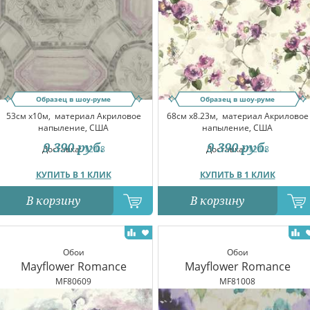
Образец в шоу-руме
Образец в шоу-руме
53см x10м,
материал Акриловое
68см x8.23м,
материал Акриловое
напыление, США
напыление, США
9 390
руб.
9 390
руб.
Доставка:
12.08
Доставка:
12.08
КУПИТЬ В 1 КЛИК
КУПИТЬ В 1 КЛИК
В корзину
В корзину
Обои
Обои
Mayflower Romance
Mayflower Romance
MF80609
MF81008