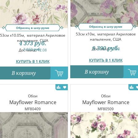
Образец в шоу-руме
Образец в шоу-руме
53см x10м,
материал Акриловое
53см x10.05м,
материал Акриловое
напыление, США
напыление, США
4 373
руб.
9 390
руб.
Доставка:
12.08
7 950
руб.
Доставка:
12.08
КУПИТЬ В 1 КЛИК
КУПИТЬ В 1 КЛИК
В корзину
В корзину
Обои
Обои
Mayflower Romance
Mayflower Romance
MF80409
MF80509