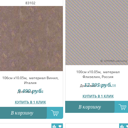
83102
100см x10.05м,
материал
Флизелин, Россия
106см x10.05м,
материал Винил,
Италия
12 395
руб.
Доставка:
13.08-14.08
9 490
руб.
Доставка:
11.08
КУПИТЬ В 1 КЛИК
КУПИТЬ В 1 КЛИК
В корзину
В корзину