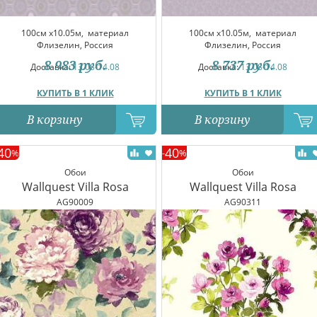
100см x10.05м,
материал
100см x10.05м,
материал
Флизелин, Россия
Флизелин, Россия
8 983
руб.
8 737
руб.
Доставка:
13.08-14.08
Доставка:
13.08-14.08
КУПИТЬ В 1 КЛИК
КУПИТЬ В 1 КЛИК
В корзину
В корзину
40
40
%
-
%
Обои
Обои
Wallquest Villa Rosa
Wallquest Villa Rosa
AG90009
AG90311