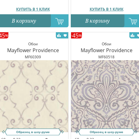
КУПИТЬ В 1 КЛИК
КУПИТЬ В 1 КЛИК
В корзину
В корзину
45
45
%
-
%
Обои
Обои
Mayflower Providence
Mayflower Providence
MF60309
MF60518
Образец в шоу-руме
Образец в шоу-руме