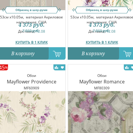
Образец в шоу-руме
Образец в шоу-руме
53см x10.05м,
материал Акриловое
53см x10.05м,
материал Акрилово
напыление, США
напыление, США
4 373
руб.
4 373
руб.
7 950
руб.
7 950
руб.
Доставка:
12.08
Доставка:
12.08
КУПИТЬ В 1 КЛИК
КУПИТЬ В 1 КЛИК
В корзину
В корзину
45
%
Обои
Обои
Mayflower Providence
Mayflower Romance
MF60909
MF80309