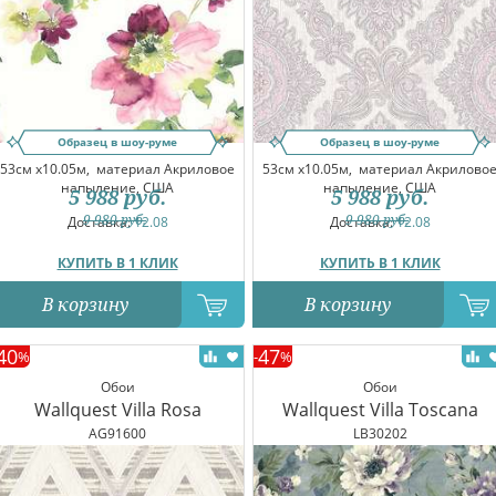
Образец в шоу-руме
Образец в шоу-руме
53см x10.05м,
материал Акриловое
53см x10.05м,
материал Акрилово
напыление, США
напыление, США
5 988
руб.
5 988
руб.
9 980
руб.
9 980
руб.
Доставка:
12.08
Доставка:
12.08
КУПИТЬ В 1 КЛИК
КУПИТЬ В 1 КЛИК
В корзину
В корзину
40
47
%
-
%
Обои
Обои
Wallquest Villa Rosa
Wallquest Villa Toscana
AG91600
LB30202