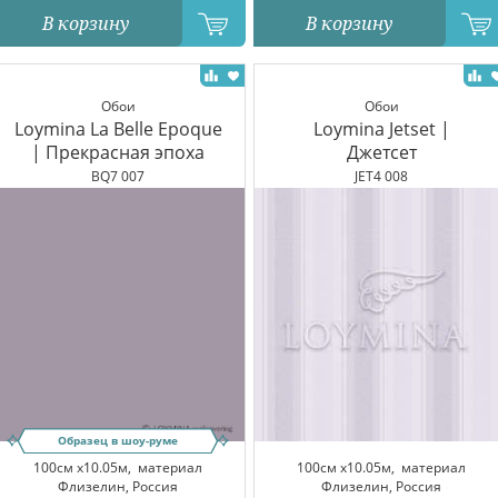
В корзину
В корзину
Обои
Обои
Loymina La Belle Epoque
Loymina Jetset |
| Прекрасная эпоха
Джетсет
BQ7 007
JET4 008
Образец в шоу-руме
100см x10.05м,
материал
100см x10.05м,
материал
Флизелин, Россия
Флизелин, Россия