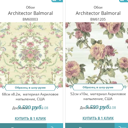
Обои
Обои
Architector Balmoral
Architector Balmoral
BM60003
BM61205
Образец в шоу-руме
Образец в шоу-руме
52см x10м,
материал Акриловое
68см x8.2м,
материал Акриловое
напыление, США
напыление, США
9 590
руб.
9 590
руб.
Доставка:
12.08-13.08
Доставка:
12.08-13.08
КУПИТЬ В 1 КЛИК
КУПИТЬ В 1 КЛИК