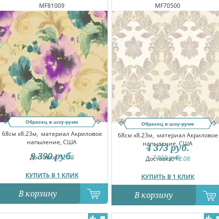
MF81009
MF70500
Образец в шоу-руме
Образец в шоу-руме
68см x8.23м,
материал Акриловое
68см x8.23м,
материал Акриловое
напыление, США
напыление, США
4 373
руб.
9 390
руб.
Доставка:
12.08
7 950
руб.
Доставка:
12.08
КУПИТЬ В 1 КЛИК
КУПИТЬ В 1 КЛИК
В корзину
В корзину