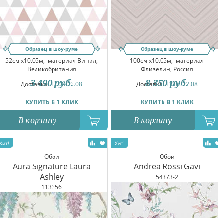
Образец в шоу-руме
Образец в шоу-руме
52см x10.05м,
материал Винил,
100см x10.05м,
материал
Великобритания
Флизелин, Россия
3 490
руб.
8 350
руб.
Доставка:
12.08-13.08
Доставка:
11.08-12.08
КУПИТЬ В 1 КЛИК
КУПИТЬ В 1 КЛИК
В корзину
В корзину
Обои
Обои
Aura Signature Laura
Andrea Rossi Gavi
Ashley
54373-2
113356