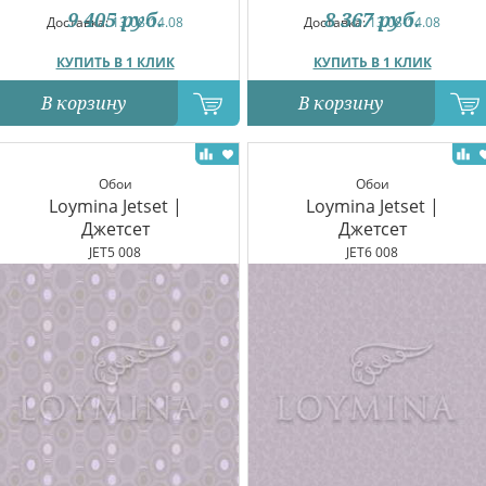
9 405
руб.
8 367
руб.
Доставка:
13.08-14.08
Доставка:
13.08-14.08
КУПИТЬ В 1 КЛИК
КУПИТЬ В 1 КЛИК
В корзину
В корзину
Обои
Обои
Loymina Jetset |
Loymina Jetset |
Джетсет
Джетсет
JET5 008
JET6 008