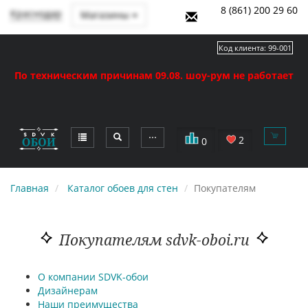
8 (861) 200 29 60
Краснодар
Магазины
Код клиента:
99-001
По техническим причинам 09.08. шоу-рум не работает
⋯
2
0
Главная
Каталог обоев для стен
Покупателям
Покупателям sdvk-oboi.ru
О компании SDVK-обои
Дизайнерам
Наши преимущества