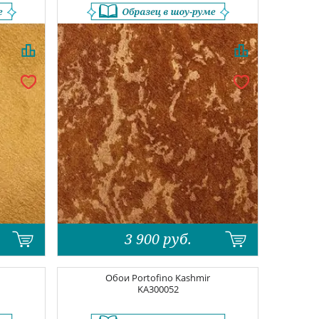
3 900
руб.
Обои
Portofino Kashmir
KA300052