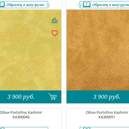
3 900
руб.
3 900
руб.
Обои
Portofino Kashmir
Обои
Portofino Kashmir
KA300049
KA300051