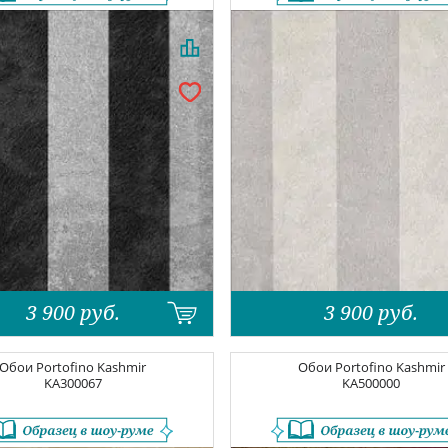
3 900
руб.
3 900
руб.
Обои
Portofino Kashmir
Обои
Portofino Kashmir
KA300067
KA500000