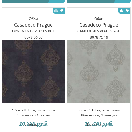
Обои
Обои
Casadeco Prague
Casadeco Prague
ORNEMENTS PLACES PGE
ORNEMENTS PLACES PGE
8078 66 07
8078 75 19
53см x10.05м,
материал
53см x10.05м,
материал
Флизелин, Франция
Флизелин, Франция
10 230
руб.
10 230
руб.
Доставка:
13.08
Доставка:
13.08