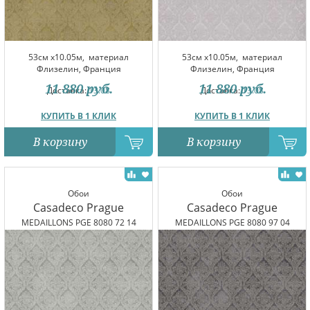
53см x10.05м,
материал
53см x10.05м,
материал
Флизелин, Франция
Флизелин, Франция
11 880
руб.
11 880
руб.
Доставка:
13.08
Доставка:
13.08
КУПИТЬ В 1 КЛИК
КУПИТЬ В 1 КЛИК
В корзину
В корзину
Обои
Обои
Casadeco Prague
Casadeco Prague
MEDAILLONS PGE 8080 72 14
MEDAILLONS PGE 8080 97 04