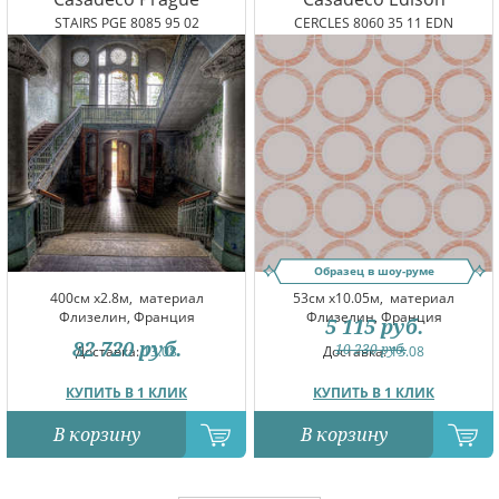
STAIRS PGE 8085 95 02
CERCLES 8060 35 11 EDN
Образец в шоу-руме
400см x2.8м,
материал
53см x10.05м,
материал
Флизелин, Франция
Флизелин, Франция
5 115
руб.
82 720
руб.
10 230
руб.
Доставка:
13.08
Доставка:
13.08
КУПИТЬ В 1 КЛИК
КУПИТЬ В 1 КЛИК
В корзину
В корзину