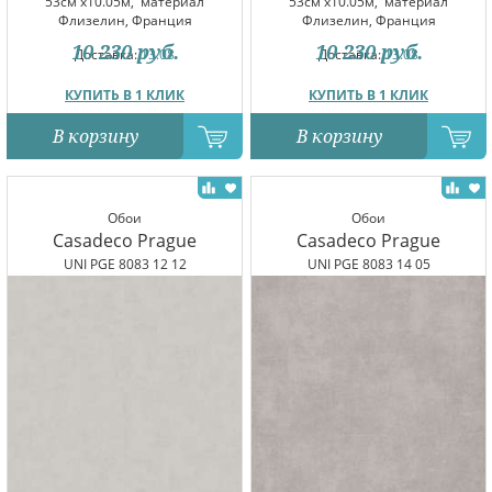
53см x10.05м,
материал
53см x10.05м,
материал
Флизелин, Франция
Флизелин, Франция
10 230
руб.
10 230
руб.
Доставка:
13.08
Доставка:
13.08
КУПИТЬ В 1 КЛИК
КУПИТЬ В 1 КЛИК
В корзину
В корзину
Обои
Обои
Casadeco Prague
Casadeco Prague
UNI PGE 8083 12 12
UNI PGE 8083 14 05