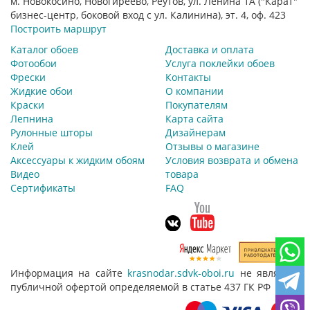
м. Новокосино, Новогиреево, Реутов, ул. Ленина 1А ("Карат"
бизнес-центр, боковой вход с ул. Калинина), эт. 4, оф. 423
Построить маршрут
Каталог обоев
Доставка и оплата
Фотообои
Услуга поклейки обоев
Фрески
Контакты
Жидкие обои
О компании
Краски
Покупателям
Лепнина
Карта сайта
Рулонные шторы
Дизайнерам
Клей
Отзывы о магазине
Аксессуары к жидким обоям
Условия возврата и обмена
Видео
товара
Сертификаты
FAQ
Информация на сайте
krasnodar.sdvk-oboi.ru
не является
публичной офертой определяемой в статье 437 ГК РФ