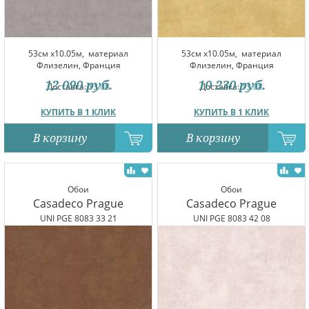
53см x10.05м,
материал
53см x10.05м,
материал
Флизелин, Франция
Флизелин, Франция
12 090
руб.
10 230
руб.
Доставка:
13.08
Доставка:
13.08
КУПИТЬ В 1 КЛИК
КУПИТЬ В 1 КЛИК
В корзину
В корзину
Обои
Обои
Casadeco Prague
Casadeco Prague
UNI PGE 8083 33 21
UNI PGE 8083 42 08