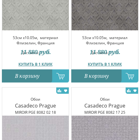
53см x10.05м,
материал
53см x10.05м,
материал
Флизелин, Франция
Флизелин, Франция
11 880
руб.
11 880
руб.
Доставка:
13.08
Доставка:
13.08
КУПИТЬ В 1 КЛИК
КУПИТЬ В 1 КЛИК
В корзину
В корзину
Обои
Обои
Casadeco Prague
Casadeco Prague
MIROIR PGE 8082 02 18
MIROIR PGE 8082 17 25