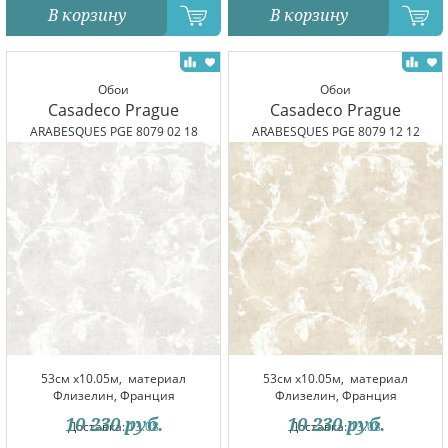
В корзину
В корзину
Обои
Обои
Casadeco Prague
Casadeco Prague
ARABESQUES PGE 8079 02 18
ARABESQUES PGE 8079 12 12
53см x10.05м,
материал
53см x10.05м,
материал
Флизелин, Франция
Флизелин, Франция
10 230
руб.
10 230
руб.
Доставка:
13.08
Доставка:
13.08