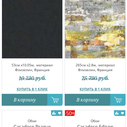
53см x10.05м,
материал
265см x2.8м,
материал
Флизелин, Франция
Флизелин, Франция
10 230
руб.
75 790
руб.
Доставка:
13.08
Доставка:
13.08
КУПИТЬ В 1 КЛИК
КУПИТЬ В 1 КЛИК
В корзину
В корзину
50
-
%
Обои
Обои
Casadeco Prague
Casadeco Edison