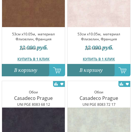
53см x10.05м,
материал
53см x10.05м,
материал
Флизелин, Франция
Флизелин, Франция
12 090
руб.
12 090
руб.
Доставка:
13.08
Доставка:
13.08
КУПИТЬ В 1 КЛИК
КУПИТЬ В 1 КЛИК
В корзину
В корзину
Обои
Обои
Casadeco Prague
Casadeco Prague
UNI PGE 8083 68 12
UNI PGE 8083 72 17