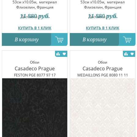
53см x10.05м,
материал
53см x10.05м,
материал
Флизелин, Франция
Флизелин, Франция
11 880
руб.
11 880
руб.
Доставка:
13.08
Доставка:
13.08
КУПИТЬ В 1 КЛИК
КУПИТЬ В 1 КЛИК
В корзину
В корзину
Обои
Обои
Casadeco Prague
Casadeco Prague
FESTON PGE 8077 97 17
MEDAILLONS PGE 8080 11 11