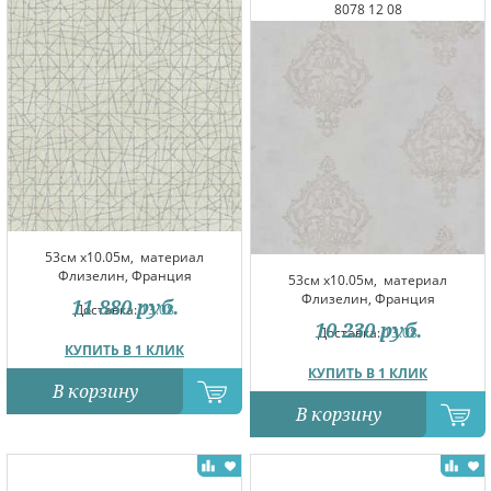
8078 12 08
53см x10.05м,
материал
Флизелин, Франция
53см x10.05м,
материал
Флизелин, Франция
11 880
руб.
Доставка:
13.08
10 230
руб.
Доставка:
13.08
КУПИТЬ В 1 КЛИК
КУПИТЬ В 1 КЛИК
В корзину
В корзину