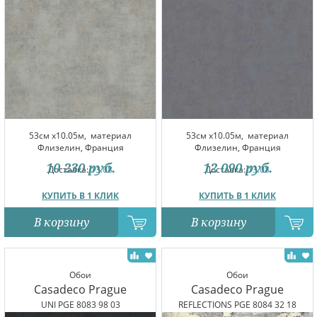
53см x10.05м,
материал
53см x10.05м,
материал
Флизелин, Франция
Флизелин, Франция
10 230
руб.
12 090
руб.
Доставка:
13.08
Доставка:
13.08
КУПИТЬ В 1 КЛИК
КУПИТЬ В 1 КЛИК
В корзину
В корзину
Обои
Обои
Casadeco Prague
Casadeco Prague
UNI PGE 8083 98 03
REFLECTIONS PGE 8084 32 18