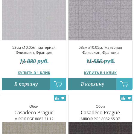
53см x10.05м,
материал
53см x10.05м,
материал
Флизелин, Франция
Флизелин, Франция
11 880
руб.
11 880
руб.
Доставка:
13.08
Доставка:
13.08
КУПИТЬ В 1 КЛИК
КУПИТЬ В 1 КЛИК
В корзину
В корзину
Обои
Обои
Casadeco Prague
Casadeco Prague
MIROIR PGE 8082 21 12
MIROIR PGE 8082 65 07