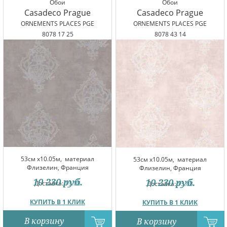
Обои
Обои
Casadeco Prague
Casadeco Prague
ORNEMENTS PLACES PGE
ORNEMENTS PLACES PGE
8078 17 25
8078 43 14
53см x10.05м,
материал
53см x10.05м,
материал
Флизелин, Франция
Флизелин, Франция
10 230
руб.
10 230
руб.
Доставка:
13.08
Доставка:
13.08
КУПИТЬ В 1 КЛИК
КУПИТЬ В 1 КЛИК
В корзину
В корзину