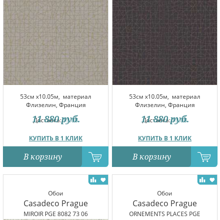
53см x10.05м,
материал
53см x10.05м,
материал
Флизелин, Франция
Флизелин, Франция
11 880
руб.
11 880
руб.
Доставка:
13.08
Доставка:
13.08
КУПИТЬ В 1 КЛИК
КУПИТЬ В 1 КЛИК
В корзину
В корзину
Обои
Обои
Casadeco Prague
Casadeco Prague
MIROIR PGE 8082 73 06
ORNEMENTS PLACES PGE