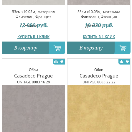
53см x10.05м,
материал
53см x10.05м,
материал
Флизелин, Франция
Флизелин, Франция
12 090
руб.
10 230
руб.
Доставка:
13.08
Доставка:
13.08
КУПИТЬ В 1 КЛИК
КУПИТЬ В 1 КЛИК
В корзину
В корзину
Обои
Обои
Casadeco Prague
Casadeco Prague
UNI PGE 8083 16 29
UNI PGE 8083 22 22