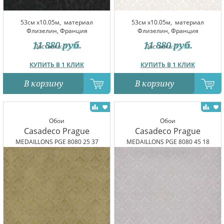
53см x10.05м,
материал
53см x10.05м,
материал
Флизелин, Франция
Флизелин, Франция
11 880
руб.
11 880
руб.
Доставка:
13.08
Доставка:
13.08
КУПИТЬ В 1 КЛИК
КУПИТЬ В 1 КЛИК
В корзину
В корзину
Обои
Обои
Casadeco Prague
Casadeco Prague
MEDAILLONS PGE 8080 25 37
MEDAILLONS PGE 8080 45 18