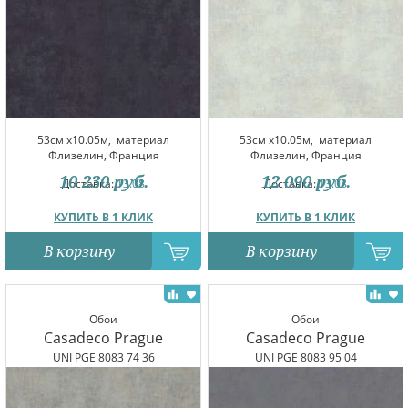
53см x10.05м,
материал
53см x10.05м,
материал
Флизелин, Франция
Флизелин, Франция
10 230
руб.
12 090
руб.
Доставка:
13.08
Доставка:
13.08
КУПИТЬ В 1 КЛИК
КУПИТЬ В 1 КЛИК
В корзину
В корзину
Обои
Обои
Casadeco Prague
Casadeco Prague
UNI PGE 8083 74 36
UNI PGE 8083 95 04