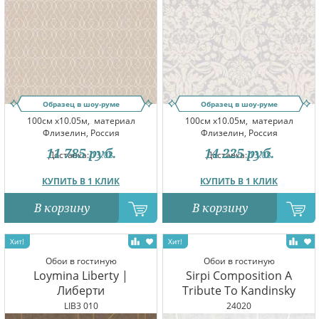
Образец в шоу-руме
Образец в шоу-руме
100см x10.05м,
материал
100см x10.05м,
материал
Флизелин, Россия
Флизелин, Россия
11 785
руб.
14 225
руб.
Доставка:
13.08
Доставка:
13.08
КУПИТЬ В 1 КЛИК
КУПИТЬ В 1 КЛИК
В корзину
В корзину
Обои в гостиную
Обои в гостиную
Loymina Liberty |
Sirpi Composition A
Либерти
Tribute To Kandinsky
LIB3 010
24020