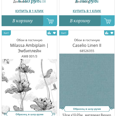
6 160
руб.
6 160
руб.
Доставка:
13.08-14.08
Доставка:
13.08
КУПИТЬ В 1 КЛИК
КУПИТЬ В 1 КЛИК
В корзину
В корзину
Обои в гостиную
Обои в гостиную
Milassa Ambiplain |
Caselio Linen II
Эмбиплейн
68526355
AM8 001/3
Образец в шоу-руме
Образец в шоу-руме
53см x10.05м,
материал Винил,