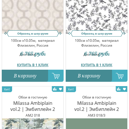
Образец в шоу-руме
Образец в шоу-руме
100см x10.05м,
материал
100см x10.05м,
материал
Флизелин, Россия
Флизелин, Россия
6 765
руб.
6 765
руб.
Доставка:
13.08
Доставка:
13.08
КУПИТЬ В 1 КЛИК
КУПИТЬ В 1 КЛИК
В корзину
В корзину
Обои в гостиную
Обои в гостиную
Milassa Ambiplain
Milassa Ambiplain
vol.2 | Эмбиплейн 2
vol.2 | Эмбиплейн 2
AM2 018
AM3 018/3