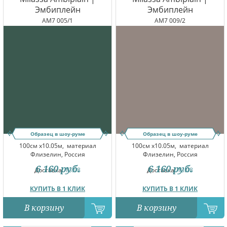
Эмбиплейн
Эмбиплейн
AM7 005/1
AM7 009/2
Образец в шоу-руме
Образец в шоу-руме
100см x10.05м,
материал
100см x10.05м,
материал
Флизелин, Россия
Флизелин, Россия
6 160
руб.
6 160
руб.
Доставка:
13.08
Доставка:
13.08
КУПИТЬ В 1 КЛИК
КУПИТЬ В 1 КЛИК
В корзину
В корзину