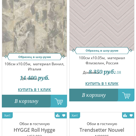
Образец в шоу-руме
Образец в шоу-руме
100см x10.05м,
материал
Флизелин, Россия
106см x10.05м,
материал Винил,
Италия
8 350
руб.
Доставка:
11.08-12.08
14 400
руб.
Доставка:
11.08
КУПИТЬ В 1 КЛИК
КУПИТЬ В 1 КЛИК
В корзину
В корзину
Обои в гостиную
Обои в гостиную
HYGGE Roll Hygge
Trendsetter Nouvel