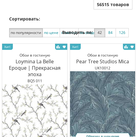
56515 товаров
Сортировать:
Выводить по:
по популярности
по цене
новинки
по скидке
42
84
126
Обои в гостиную
Обои в гостиную
Loymina La Belle
Pear Tree Studios Mica
Epoque | Прекрасная
UK10012
эпоха
BQ5 011
Образец в шоу-руме