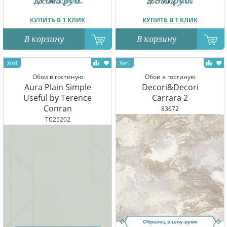
13 005
руб.
9 955
руб.
Доставка:
14.08
Доставка:
14.08
КУПИТЬ В 1 КЛИК
КУПИТЬ В 1 КЛИК
В корзину
В корзину
Обои в гостиную
Обои в гостиную
Aura Plain Simple
Decori&Decori
Useful by Terence
Carrara 2
Conran
83672
TC25202
Образец в шоу-руме