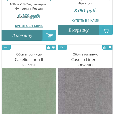
Франция
100см x10.05м,
материал
Флизелин, Россия
8 061
руб.
6 160
руб.
Доставка:
13.08
КУПИТЬ В 1 КЛИК
КУПИТЬ В 1 КЛИК
В корзину
В корзину
Обои в гостиную
Обои в гостиную
Caselio Linen II
Caselio Linen II
68527190
68529900