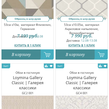
Образец в шоу-руме
Образец в шоу-руме
53см x10м,
материал Флизелин,
53см x10.05м,
материал
Германия
Акриловое напыление,
Великобритания
7 190
руб.
7 990
руб.
Доставка:
12.08-13.08
Доставка:
12.08-13.08
КУПИТЬ В 1 КЛИК
КУПИТЬ В 1 КЛИК
В корзину
В корзину
Обои в гостиную
Обои в гостиную
Loymina Gallery
Loymina Gallery
Classic | Галерея
Classic | Галерея
классики
классики
GC2 001
GC4 001