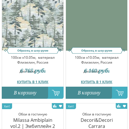
Образец в шоу-руме
Образец в шоу-руме
100см x10.05м,
материал
100см x10.05м,
материал
Флизелин, Россия
Флизелин, Россия
6 765
руб.
6 160
руб.
Доставка:
13.08
Доставка:
13.08
КУПИТЬ В 1 КЛИК
КУПИТЬ В 1 КЛИК
В корзину
В корзину
Обои в гостиную
Обои в гостиную
Milassa Ambiplain
Decori&Decori
vol.2 | Эмбиплейн 2
Carrara