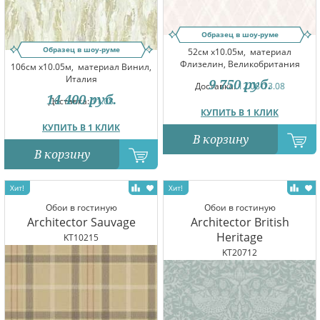
Образец в шоу-руме
Образец в шоу-руме
52см x10.05м,
материал
Флизелин, Великобритания
106см x10.05м,
материал Винил,
Италия
9 750
руб.
Доставка:
12.08-13.08
14 400
руб.
Доставка:
11.08
КУПИТЬ В 1 КЛИК
КУПИТЬ В 1 КЛИК
В корзину
В корзину
Обои в гостиную
Обои в гостиную
Architector Sauvage
Architector British
Heritage
KT10215
KT20712