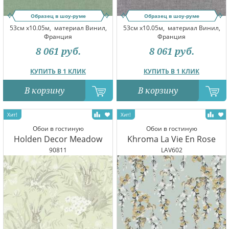
Образец в шоу-руме
Образец в шоу-руме
53см x10.05м,
материал Винил,
53см x10.05м,
материал Винил,
Франция
Франция
8 061
руб.
8 061
руб.
КУПИТЬ В 1 КЛИК
КУПИТЬ В 1 КЛИК
В корзину
В корзину
Обои в гостиную
Обои в гостиную
Holden Decor Meadow
Khroma La Vie En Rose
90811
LAV602