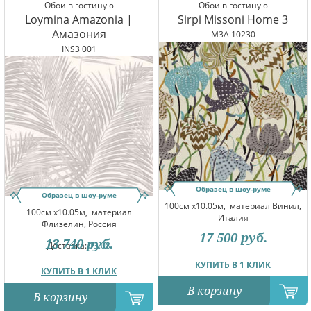
Обои в гостиную
Обои в гостиную
Loymina Amazonia |
Sirpi Missoni Home 3
Амазония
M3A 10230
INS3 001
Образец в шоу-руме
Образец в шоу-руме
100см x10.05м,
материал Винил,
100см x10.05м,
материал
Италия
Флизелин, Россия
17 500
руб.
13 740
руб.
Доставка:
13.08
КУПИТЬ В 1 КЛИК
КУПИТЬ В 1 КЛИК
В корзину
В корзину