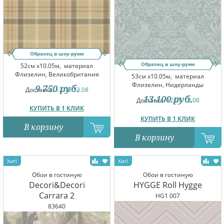
Образец в шоу-руме
Образец в шоу-руме
52см x10.05м,
материал
Флизелин, Великобритания
53см x10.05м,
материал
Флизелин, Нидерланды
9 750
руб.
Доставка:
12.08-13.08
13 100
руб.
Доставка:
12.08-13.08
КУПИТЬ В 1 КЛИК
КУПИТЬ В 1 КЛИК
В корзину
В корзину
Обои в гостиную
Обои в гостиную
Decori&Decori
HYGGE Roll Hygge
Carrara 2
HG1 007
83640