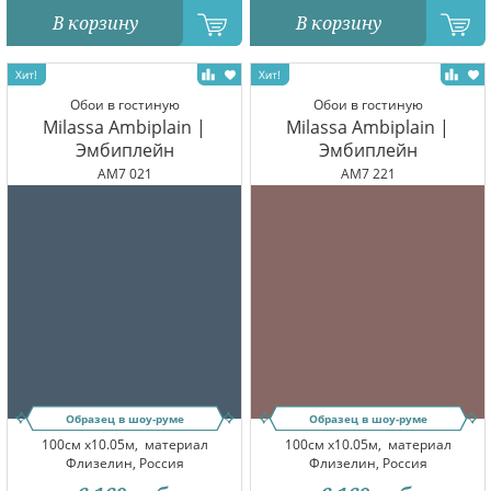
В корзину
В корзину
Обои в гостиную
Обои в гостиную
Milassa Ambiplain |
Milassa Ambiplain |
Эмбиплейн
Эмбиплейн
AM7 021
AM7 221
Образец в шоу-руме
Образец в шоу-руме
100см x10.05м,
материал
100см x10.05м,
материал
Флизелин, Россия
Флизелин, Россия