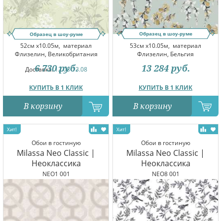
Образец в шоу-руме
Образец в шоу-руме
53см x10.05м,
материал
52см x10.05м,
материал
Флизелин, Бельгия
Флизелин, Великобритания
13 284
руб.
6 730
руб.
Доставка:
12.08-13.08
КУПИТЬ В 1 КЛИК
КУПИТЬ В 1 КЛИК
В корзину
В корзину
Обои в гостиную
Обои в гостиную
Milassa Neo Classic |
Milassa Neo Classic |
Неоклассика
Неоклассика
NEO1 001
NEO8 001