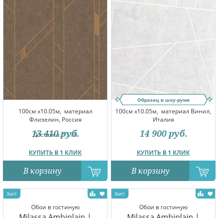
Образец в шоу-руме
100см x10.05м,
материал
100см x10.05м,
материал Винил,
Флизелин, Россия
Италия
13 410
руб.
14 900
руб.
Доставка:
13.08
КУПИТЬ В 1 КЛИК
КУПИТЬ В 1 КЛИК
В корзину
В корзину
Обои в гостиную
Обои в гостиную
Milassa Ambiplain |
Milassa Ambiplain |