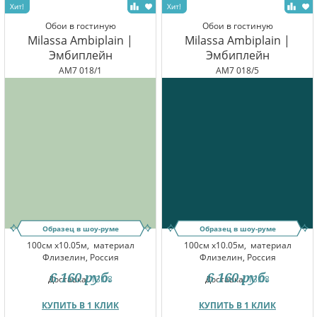
Обои в гостиную
Обои в гостиную
Milassa Ambiplain |
Milassa Ambiplain |
Эмбиплейн
Эмбиплейн
AM7 018/1
AM7 018/5
Образец в шоу-руме
Образец в шоу-руме
100см x10.05м,
материал
100см x10.05м,
материал
Флизелин, Россия
Флизелин, Россия
6 160
руб.
6 160
руб.
Доставка:
13.08
Доставка:
13.08
КУПИТЬ В 1 КЛИК
КУПИТЬ В 1 КЛИК