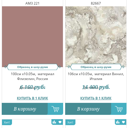
AM3 221
82667
Образец в шоу-руме
Образец в шоу-руме
100см x10.05м,
материал
106см x10.05м,
материал Винил,
Флизелин, Россия
Италия
6 160
руб.
14 400
руб.
Доставка:
13.08
Доставка:
11.08
КУПИТЬ В 1 КЛИК
КУПИТЬ В 1 КЛИК
В корзину
В корзину