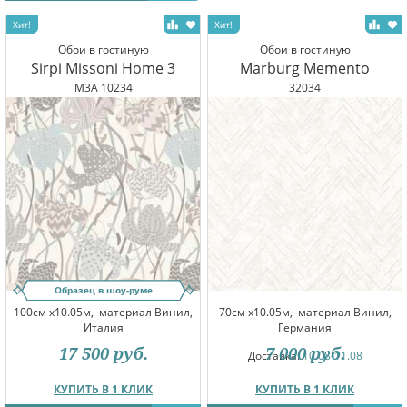
Обои в гостиную
Обои в гостиную
Sirpi Missoni Home 3
Marburg Memento
M3A 10234
32034
Образец в шоу-руме
100см x10.05м,
материал Винил,
70см x10.05м,
материал Винил,
Италия
Германия
17 500
руб.
7 000
руб.
Доставка:
10.08-11.08
КУПИТЬ В 1 КЛИК
КУПИТЬ В 1 КЛИК