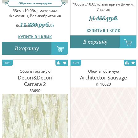
Образец в шоу-руме
106см x10.05м,
материал Винил,
Италия
53см x10.05м,
материал
Флизелин, Великобритания
14 400
руб.
Доставка:
11.08
11 880
руб.
Доставка:
11.08-12.08
КУПИТЬ В 1 КЛИК
КУПИТЬ В 1 КЛИК
В корзину
В корзину
Обои в гостиную
Обои в гостиную
Decori&Decori
Architector Sauvage
Carrara 2
KT10020
83690