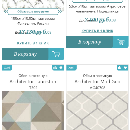
53см x10м,
материал Акриловое
напыление, Нидерланды
Образец в шоу-руме
100см x10.05м,
материал
7 100
руб.
Доставка:
12.08-13.08
Флизелин, Россия
13 130
руб.
КУПИТЬ В 1 КЛИК
Доставка:
13.08-14.08
В корзину
КУПИТЬ В 1 КЛИК
В корзину
Обои в гостиную
Обои в гостиную
Architector Lauriston
Architector Mod Geo
IT302
MG40708