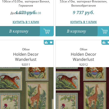
106см x10.05м,
материал Винил,
53см x10м,
материал Флизелин,
Германия
Великобритания
4 070
руб.
9 737
руб.
Доставка:
08.08-09.08
КУПИТЬ В 1 КЛИК
КУПИТЬ В 1 КЛИК
В корзину
В корзину
Обои
Обои
Holden Decor
Holden Decor
Wanderlust
Wanderlust
92011
92012