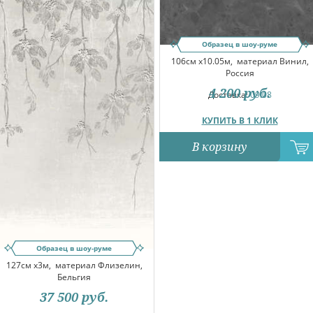
Образец в шоу-руме
106см x10.05м,
материал Винил,
Россия
4 200
руб.
Доставка:
09.08
КУПИТЬ В 1 КЛИК
В корзину
Образец в шоу-руме
127см x3м,
материал Флизелин,
Бельгия
37 500
руб.