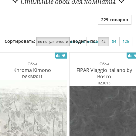
Стильные обои для комнаты
229 товаров
Сортировать:
Выводить по:
по популярности
по цене
новинки
42
по скидке
84
126
Обои
Обои
Khroma Kimono
FIPAR Viaggio Italiano by
Bosco
DGKIM2011
R23015