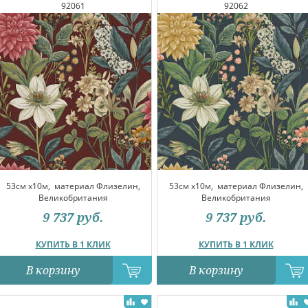
92061
92062
53см x10м,
материал Флизелин,
53см x10м,
материал Флизелин,
Великобритания
Великобритания
9 737
руб.
9 737
руб.
КУПИТЬ В 1 КЛИК
КУПИТЬ В 1 КЛИК
В корзину
В корзину