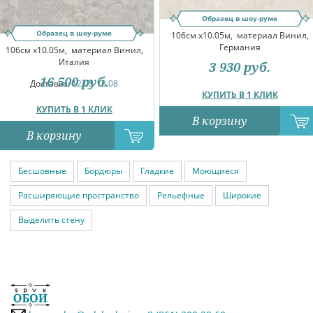
Образец в шоу-руме
Образец в шоу-руме
106см x10.05м,
материал Винил,
Германия
106см x10.05м,
материал Винил,
Италия
3 930
руб.
16 500
руб.
Доставка:
12.08-13.08
КУПИТЬ В 1 КЛИК
КУПИТЬ В 1 КЛИК
В корзину
В корзину
Бесшовные
Бордюры
Гладкие
Моющиеся
Расширяющие пространство
Рельефные
Широкие
Выделить стену