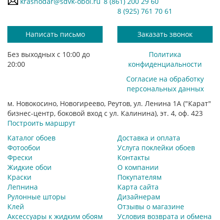
krasnodar@sdvk-oboi.ru
8 (861) 200 29 60
8 (925) 761 70 61
Написать письмо
Заказать звонок
Без выходных с 10:00 до
Политика
20:00
конфиденциальности
Согласие на обработку
персональных данных
м. Новокосино, Новогиреево, Реутов, ул. Ленина 1А ("Карат"
бизнес-центр, боковой вход с ул. Калинина), эт. 4, оф. 423
Построить маршрут
Каталог обоев
Доставка и оплата
Фотообои
Услуга поклейки обоев
Фрески
Контакты
Жидкие обои
О компании
Краски
Покупателям
Лепнина
Карта сайта
Рулонные шторы
Дизайнерам
Клей
Отзывы о магазине
Аксессуары к жидким обоям
Условия возврата и обмена