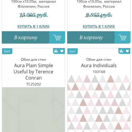
100см x10.05м,
материал
100см x10.05м,
материал
Флизелин, Россия
Флизелин, Россия
13 005
руб.
9 955
руб.
Доставка:
14.08
Доставка:
14.08
КУПИТЬ В 1 КЛИК
КУПИТЬ В 1 КЛИК
В корзину
В корзину
Обои для стен
Обои для стен
Aura Plain Simple
Aura Individuals
Useful by Terence
103168
Conran
TC25202