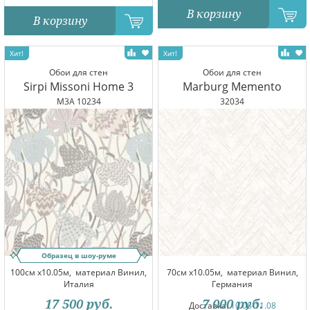
В корзину
В корзину
Обои для стен
Обои для стен
Sirpi Missoni Home 3
Marburg Memento
M3A 10234
32034
Образец в шоу-руме
100см x10.05м,
материал Винил,
70см x10.05м,
материал Винил,
Италия
Германия
17 500
руб.
7 000
руб.
Доставка:
10.08-11.08