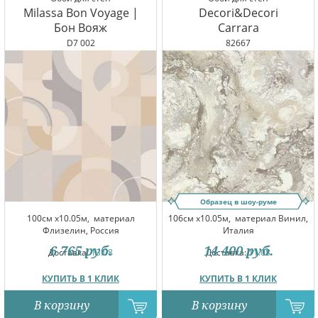
Milassa Bon Voyage |
Decori&Decori
Бон Вояж
Carrara
D7 002
82667
Образец в шоу-руме
100см x10.05м,
материал
106см x10.05м,
материал Винил,
Флизелин, Россия
Италия
6 765
руб.
14 400
руб.
Доставка:
13.08
Доставка:
11.08
КУПИТЬ В 1 КЛИК
КУПИТЬ В 1 КЛИК
В корзину
В корзину