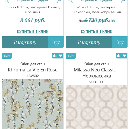
Образец в шоу-руме
Образец в шоу-руме
53см x10.05м,
материал Винил,
52см x10.05м,
материал
Франция
Флизелин, Великобритания
8 061
руб.
6 730
руб.
Доставка:
12.08-13.08
КУПИТЬ В 1 КЛИК
КУПИТЬ В 1 КЛИК
В корзину
В корзину
Обои для стен
Обои для стен
Khroma La Vie En Rose
Milassa Neo Classic |
Неоклассика
LAV602
NEO1 001