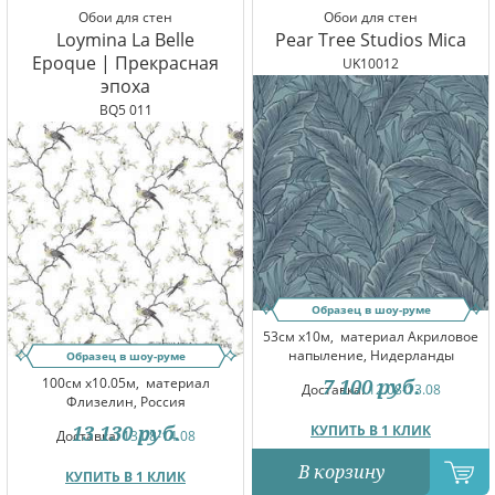
Обои для стен
Обои для стен
Loymina La Belle
Pear Tree Studios Mica
Epoque | Прекрасная
UK10012
эпоха
BQ5 011
Образец в шоу-руме
53см x10м,
материал Акриловое
напыление, Нидерланды
Образец в шоу-руме
100см x10.05м,
материал
7 100
руб.
Доставка:
12.08-13.08
Флизелин, Россия
13 130
руб.
КУПИТЬ В 1 КЛИК
Доставка:
13.08-14.08
В корзину
КУПИТЬ В 1 КЛИК