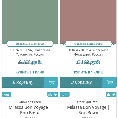
Образец в шоу-руме
Образец в шоу-руме
100см x10.05м,
материал
100см x10.05м,
материал
Флизелин, Россия
Флизелин, Россия
6 160
руб.
6 160
руб.
Доставка:
13.08
Доставка:
13.08
КУПИТЬ В 1 КЛИК
КУПИТЬ В 1 КЛИК
В корзину
В корзину
Обои для стен
Обои для стен
Milassa Bon Voyage |
Milassa Bon Voyage |
Бон Вояж
Бон Вояж