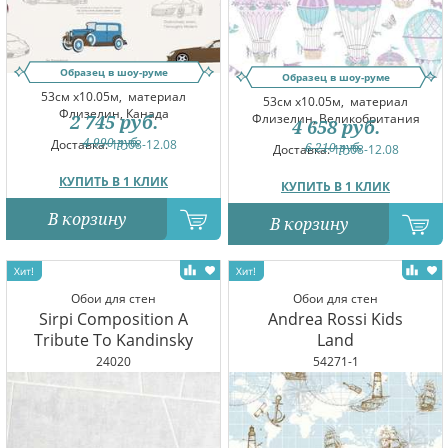
Образец в шоу-руме
Образец в шоу-руме
53см x10.05м,
материал
53см x10.05м,
материал
Флизелин, Канада
Флизелин, Великобритания
2 745
руб.
4 658
руб.
4 990
руб.
Доставка:
11.08-12.08
6 210
руб.
Доставка:
11.08-12.08
КУПИТЬ В 1 КЛИК
КУПИТЬ В 1 КЛИК
В корзину
В корзину
Обои для стен
Обои для стен
Sirpi Composition A
Andrea Rossi Kids
Tribute To Kandinsky
Land
24020
54271-1