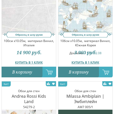
Образец в шоу-руме
Образец в шоу-руме
100см x10.05м,
материал Винил,
106см x10.05м,
материал Винил,
Италия
Южная Корея
14 900
руб.
3 960
руб.
Доставка:
11.08-12.08
КУПИТЬ В 1 КЛИК
КУПИТЬ В 1 КЛИК
В корзину
В корзину
Обои для стен
Обои для стен
Andrea Rossi Kids
Milassa Ambiplain |
Land
Эмбиплейн
54279-2
AM7 005/1