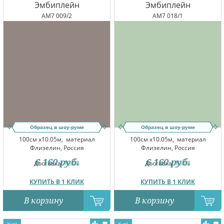
Эмбиплейн
Эмбиплейн
AM7 009/2
AM7 018/1
Образец в шоу-руме
Образец в шоу-руме
100см x10.05м,
материал
100см x10.05м,
материал
Флизелин, Россия
Флизелин, Россия
6 160
руб.
6 160
руб.
Доставка:
13.08
Доставка:
13.08
КУПИТЬ В 1 КЛИК
КУПИТЬ В 1 КЛИК
В корзину
В корзину