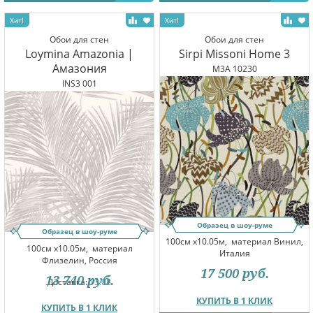
Обои для стен
Обои для стен
Loymina Amazonia |
Sirpi Missoni Home 3
Амазония
M3A 10230
INS3 001
Образец в шоу-руме
Образец в шоу-руме
100см x10.05м,
материал Винил,
100см x10.05м,
материал
Италия
Флизелин, Россия
17 500
руб.
13 740
руб.
Доставка:
13.08
КУПИТЬ В 1 КЛИК
КУПИТЬ В 1 КЛИК