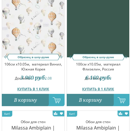
Образец в шоу-руме
Образец в шоу-руме
106см x10.05м,
материал Винил,
100см x10.05м,
материал
Южная Корея
Флизелин, Россия
3 960
руб.
6 160
руб.
Доставка:
11.08-12.08
Доставка:
13.08
КУПИТЬ В 1 КЛИК
КУПИТЬ В 1 КЛИК
В корзину
В корзину
Обои для стен
Обои для стен
Milassa Ambiplain |
Milassa Ambiplain |