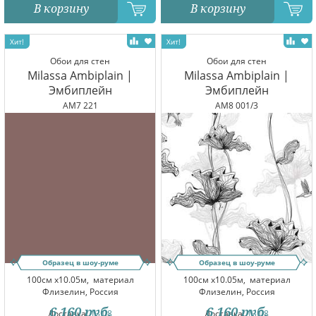
В корзину
В корзину
Обои для стен
Обои для стен
Milassa Ambiplain |
Milassa Ambiplain |
Эмбиплейн
Эмбиплейн
AM7 221
AM8 001/3
Образец в шоу-руме
Образец в шоу-руме
100см x10.05м,
материал
100см x10.05м,
материал
Флизелин, Россия
Флизелин, Россия
6 160
руб.
6 160
руб.
Доставка:
13.08
Доставка:
13.08