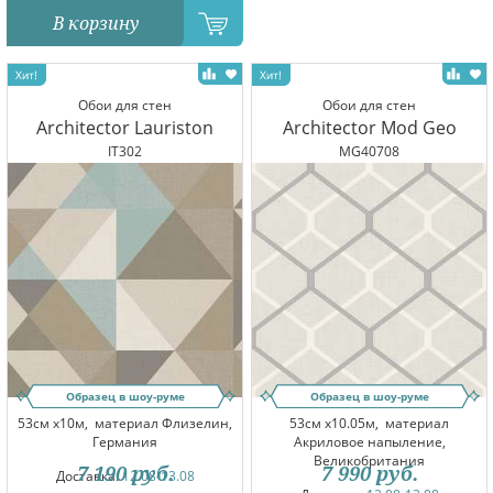
В корзину
Обои для стен
Обои для стен
Architector Lauriston
Architector Mod Geo
IT302
MG40708
Образец в шоу-руме
Образец в шоу-руме
53см x10м,
материал Флизелин,
53см x10.05м,
материал
Германия
Акриловое напыление,
Великобритания
7 190
руб.
7 990
руб.
Доставка:
12.08-13.08