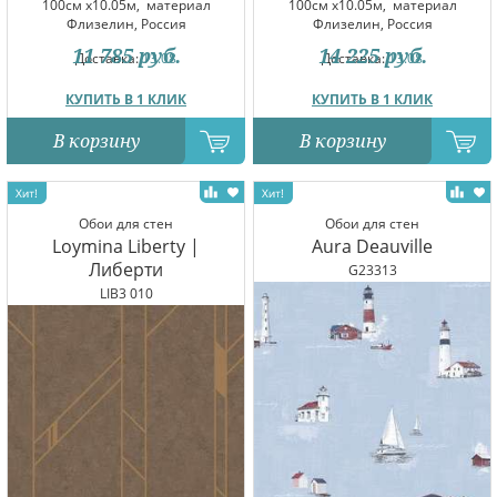
100см x10.05м,
материал
100см x10.05м,
материал
Флизелин, Россия
Флизелин, Россия
11 785
руб.
14 225
руб.
Доставка:
13.08
Доставка:
13.08
КУПИТЬ В 1 КЛИК
КУПИТЬ В 1 КЛИК
В корзину
В корзину
Обои для стен
Обои для стен
Loymina Liberty |
Aura Deauville
Либерти
G23313
LIB3 010