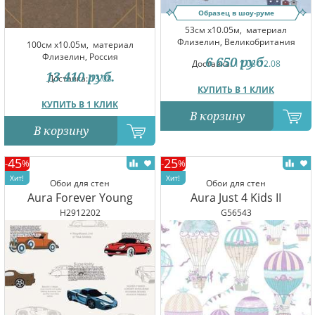
Образец в шоу-руме
53см x10.05м,
материал
Флизелин, Великобритания
100см x10.05м,
материал
Флизелин, Россия
6 650
руб.
Доставка:
11.08-12.08
13 410
руб.
Доставка:
13.08
КУПИТЬ В 1 КЛИК
КУПИТЬ В 1 КЛИК
В корзину
В корзину
45
25
-
%
-
%
Обои для стен
Обои для стен
Aura Forever Young
Aura Just 4 Kids II
H2912202
G56543