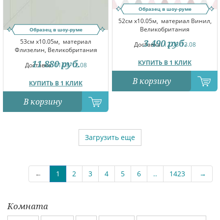
Образец в шоу-руме
52см x10.05м,
материал Винил,
Великобритания
Образец в шоу-руме
53см x10.05м,
материал
3 490
руб.
Доставка:
12.08-13.08
Флизелин, Великобритания
11 880
руб.
КУПИТЬ В 1 КЛИК
Доставка:
11.08-12.08
В корзину
КУПИТЬ В 1 КЛИК
В корзину
Загрузить еще
←
1
2
3
4
5
6
..
1423
→
Комната