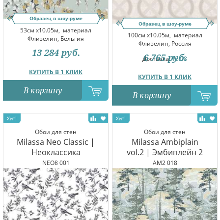
Образец в шоу-руме
Образец в шоу-руме
53см x10.05м,
материал
100см x10.05м,
материал
Флизелин, Бельгия
Флизелин, Россия
13 284
руб.
6 765
руб.
Доставка:
13.08
КУПИТЬ В 1 КЛИК
КУПИТЬ В 1 КЛИК
В корзину
В корзину
Обои для стен
Обои для стен
Milassa Neo Classic |
Milassa Ambiplain
Неоклассика
vol.2 | Эмбиплейн 2
NEO8 001
AM2 018