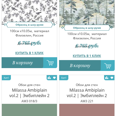
Образец в шоу-руме
Образец в шоу-руме
100см x10.05м,
материал
100см x10.05м,
материал
Флизелин, Россия
Флизелин, Россия
6 765
руб.
Доставка:
13.08
6 765
руб.
Доставка:
13.08
КУПИТЬ В 1 КЛИК
КУПИТЬ В 1 КЛИК
В корзину
В корзину
Обои для стен
Обои для стен
Milassa Ambiplain
Milassa Ambiplain
vol.2 | Эмбиплейн 2
vol.2 | Эмбиплейн 2
AM3 018/3
AM3 221