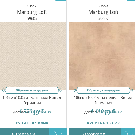
Обои
Обои
Marburg Loft
Marburg Loft
59605
59607
Образец в шоу-руме
Образец в шоу-руме
106см x10.05м,
материал Винил,
106см x10.05м,
материал Винил,
Германия
Германия
4 550
руб.
4 410
руб.
Доставка:
08.08-09.08
Доставка:
08.08-09.08
КУПИТЬ В 1 КЛИК
КУПИТЬ В 1 КЛИК
В корзину
В корзину