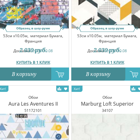
Образец в шоу-руме
Образец в шоу-руме
53см x10.05м,
материал Бумага,
53см x10.05м,
материал Бумага,
Франция
Франция
2 030
руб.
2 030
руб.
Доставка:
09.08-10.08
Доставка:
09.08-10.08
КУПИТЬ В 1 КЛИК
КУПИТЬ В 1 КЛИК
В корзину
В корзину
Обои
Обои
Aura Les Aventures II
Marburg Loft Superior
51172101
34107