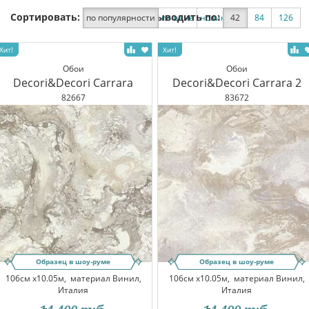
Сортировать:
Выводить по:
по популярности
по цене
новинки
42
по скидке
84
126
Обои
Обои
Decori&Decori Carrara
Decori&Decori Carrara 2
82667
83672
Образец в шоу-руме
Образец в шоу-руме
106см x10.05м,
материал Винил,
106см x10.05м,
материал Винил,
Италия
Италия