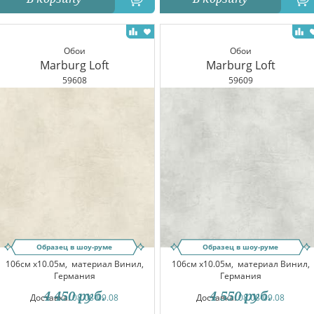
Обои
Обои
Marburg Loft
Marburg Loft
59608
59609
Образец в шоу-руме
Образец в шоу-руме
106см x10.05м,
материал Винил,
106см x10.05м,
материал Винил,
Германия
Германия
4 450
руб.
4 550
руб.
Доставка:
08.08-09.08
Доставка:
08.08-09.08