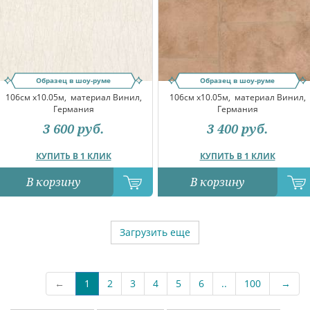
Образец в шоу-руме
Образец в шоу-руме
106см x10.05м,
материал Винил,
106см x10.05м,
материал Винил,
Германия
Германия
3 600
руб.
3 400
руб.
КУПИТЬ В 1 КЛИК
КУПИТЬ В 1 КЛИК
В корзину
В корзину
Загрузить еще
←
1
2
3
4
5
6
..
100
→