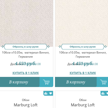
Образец в шоу-руме
Образец в шоу-руме
106см x10.05м,
материал Винил,
106см x10.05м,
материал Винил,
Германия
Германия
4 550
руб.
4 450
руб.
Доставка:
08.08-09.08
Доставка:
08.08-09.08
КУПИТЬ В 1 КЛИК
КУПИТЬ В 1 КЛИК
В корзину
В корзину
Обои
Обои
Marburg Loft
Marburg Loft