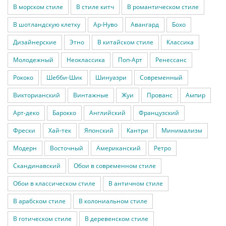
В морском стиле
В стиле китч
В романтическом стиле
В шотландскую клетку
Ар-Нуво
Авангард
Бохо
Дизайнерские
Этно
В китайском стиле
Классика
Молодежный
Неоклассика
Поп-Арт
Ренессанс
Рококо
Шебби-Шик
Шинуазри
Современный
Викторианский
Винтажные
Жуи
Прованс
Ампир
Арт-деко
Барокко
Английский
Французский
Фрески
Хай-тек
Японский
Кантри
Минимализм
Модерн
Восточный
Американский
Ретро
Скандинавский
Обои в современном стиле
Обои в классическом стиле
В античном стиле
В арабском стиле
В колониальном стиле
В готическом стиле
В деревенском стиле