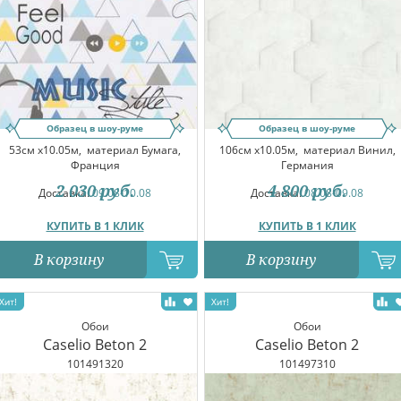
Образец в шоу-руме
Образец в шоу-руме
53см x10.05м,
материал Бумага,
106см x10.05м,
материал Винил,
Франция
Германия
2 030
руб.
4 800
руб.
Доставка:
09.08-10.08
Доставка:
08.08-09.08
КУПИТЬ В 1 КЛИК
КУПИТЬ В 1 КЛИК
В корзину
В корзину
Обои
Обои
Caselio Beton 2
Caselio Beton 2
101491320
101497310