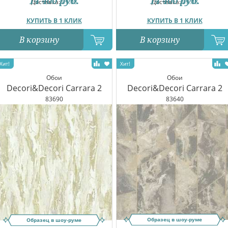
14 400
руб.
14 400
руб.
Доставка:
09.08
Доставка:
09.08
КУПИТЬ В 1 КЛИК
КУПИТЬ В 1 КЛИК
В корзину
В корзину
Обои
Обои
Decori&Decori Carrara 2
Decori&Decori Carrara 2
83690
83640
Образец в шоу-руме
Образец в шоу-руме