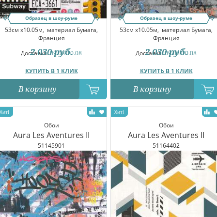
Образец в шоу-руме
Образец в шоу-руме
53см x10.05м,
материал Бумага,
53см x10.05м,
материал Бумага,
Франция
Франция
2 030
руб.
2 030
руб.
Доставка:
09.08-10.08
Доставка:
09.08-10.08
КУПИТЬ В 1 КЛИК
КУПИТЬ В 1 КЛИК
В корзину
В корзину
Обои
Обои
Aura Les Aventures II
Aura Les Aventures II
51145901
51164402