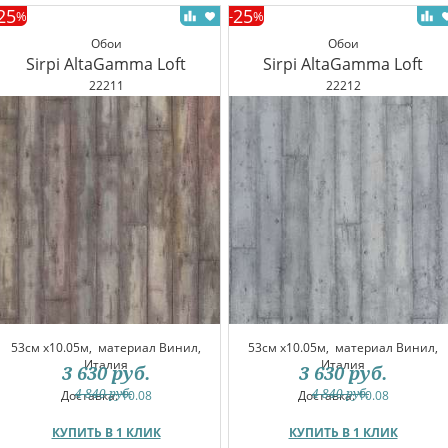
25
25
%
-
%
Обои
Обои
Sirpi AltaGamma Loft
Sirpi AltaGamma Loft
22211
22212
53см x10.05м,
материал Винил,
53см x10.05м,
материал Винил,
Италия
Италия
3 630
руб.
3 630
руб.
4 840
руб.
4 840
руб.
Доставка:
10.08
Доставка:
10.08
КУПИТЬ В 1 КЛИК
КУПИТЬ В 1 КЛИК