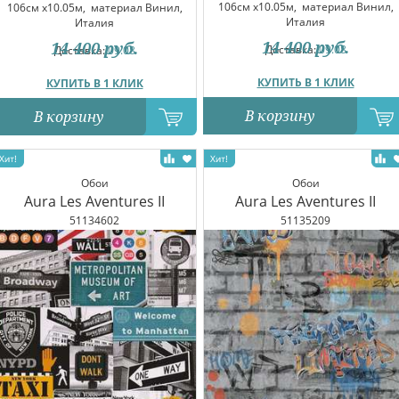
106см x10.05м,
материал Винил,
106см x10.05м,
материал Винил,
Италия
Италия
14 400
руб.
14 400
руб.
Доставка:
09.08
Доставка:
09.08
КУПИТЬ В 1 КЛИК
КУПИТЬ В 1 КЛИК
В корзину
В корзину
Обои
Обои
Aura Les Aventures II
Aura Les Aventures II
51134602
51135209