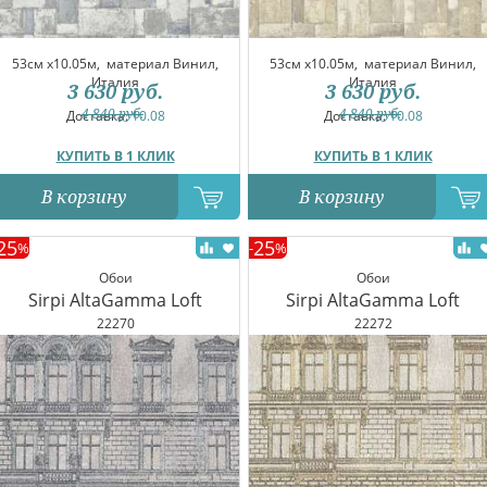
53см x10.05м,
материал Винил,
53см x10.05м,
материал Винил,
Италия
Италия
3 630
руб.
3 630
руб.
4 840
руб.
4 840
руб.
Доставка:
10.08
Доставка:
10.08
КУПИТЬ В 1 КЛИК
КУПИТЬ В 1 КЛИК
В корзину
В корзину
25
25
%
-
%
Обои
Обои
Sirpi AltaGamma Loft
Sirpi AltaGamma Loft
22270
22272