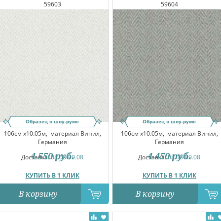
59603
59604
Образец в шоу-руме
Образец в шоу-руме
106см x10.05м,
материал Винил,
106см x10.05м,
материал Винил,
Германия
Германия
4 550
руб.
4 450
руб.
Доставка:
08.08-09.08
Доставка:
08.08-09.08
КУПИТЬ В 1 КЛИК
КУПИТЬ В 1 КЛИК
В корзину
В корзину