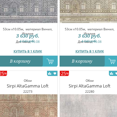
53см x10.05м,
материал Винил,
53см x10.05м,
материал Винил,
Италия
Италия
3 630
руб.
3 630
руб.
4 840
руб.
4 840
руб.
Доставка:
10.08
Доставка:
10.08
КУПИТЬ В 1 КЛИК
КУПИТЬ В 1 КЛИК
В корзину
В корзину
25
25
%
-
%
Обои
Обои
Sirpi AltaGamma Loft
Sirpi AltaGamma Loft
22273
22280