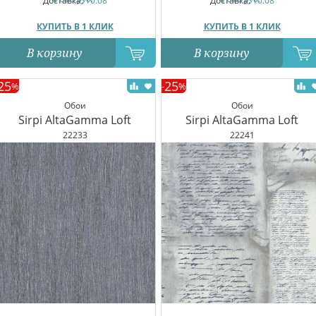
Доставка:
10.08
Доставка:
10.08
КУПИТЬ В 1 КЛИК
КУПИТЬ В 1 КЛИК
В корзину
В корзину
25
25
%
-
%
Обои
Обои
Sirpi AltaGamma Loft
Sirpi AltaGamma Loft
22233
22241