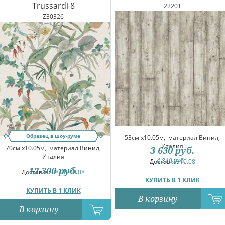
Trussardi 8
22201
Z30326
Образец в шоу-руме
53см x10.05м,
материал Винил,
Италия
70см x10.05м,
материал Винил,
3 630
руб.
Италия
4 840
руб.
Доставка:
10.08
12 300
руб.
Доставка:
08.08-09.08
КУПИТЬ В 1 КЛИК
КУПИТЬ В 1 КЛИК
В корзину
В корзину