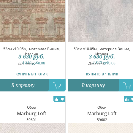
53см x10.05м,
материал Винил,
53см x10.05м,
материал Винил,
Италия
Италия
3 630
руб.
3 630
руб.
4 840
руб.
4 840
руб.
Доставка:
10.08
Доставка:
10.08
КУПИТЬ В 1 КЛИК
КУПИТЬ В 1 КЛИК
В корзину
В корзину
Обои
Обои
Marburg Loft
Marburg Loft
59601
59602