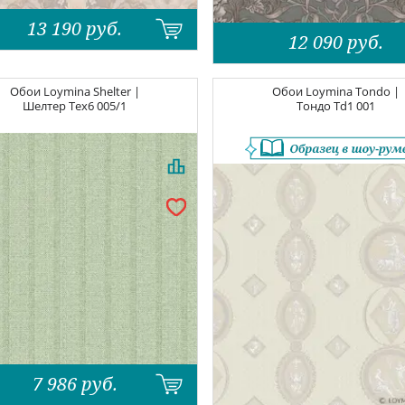
13 190
руб.
12 090
руб.
Обои
Loymina Shelter |
Обои
Loymina Tondo |
Шелтер
Tex6 005/1
Тондо
Td1 001
7 986
руб.