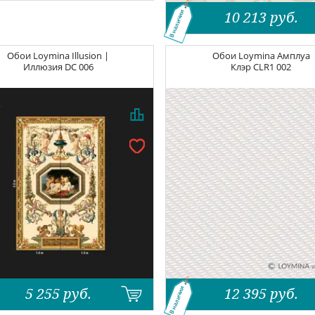
10 213
руб.
В наличии
Обои
Loymina Illusion |
Обои
Loymina Амплуа
Иллюзия
DC 006
Клэр
CLR1 002
5 255
руб.
12 395
руб.
В наличии