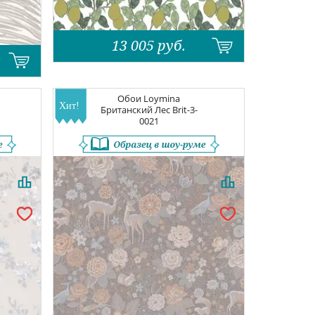
13 005
руб.
Обои
Loymina
Британский Лес
Brit-3-
0021