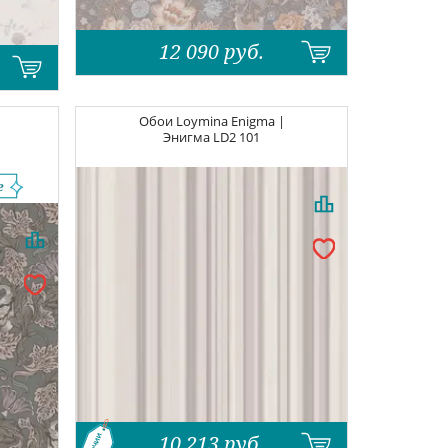
12 090
руб.
Обои
Loymina Enigma |
Энигма
LD2 101
10 213
руб.