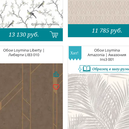
11 785
руб.
13 130
руб.
Обои
Loymina Liberty |
Обои
Loymina
Либерти
LIB3 010
Amazonia | Амазония
Ins3 001