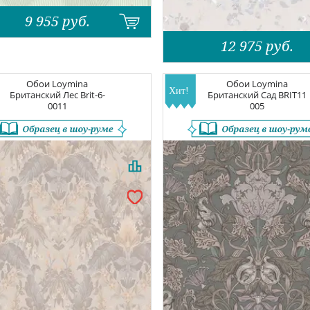
9 955
руб.
12 975
руб.
Обои
Loymina
Обои
Loymina
Британский Лес
Brit-6-
Британский Сад
BRIT11
0011
005