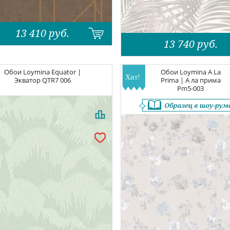
13 410
руб.
13 740
руб.
Обои
Loymina Equator |
Обои
Loymina A La
Экватор
QTR7 006
Prima | А ла прима
Pm5-003