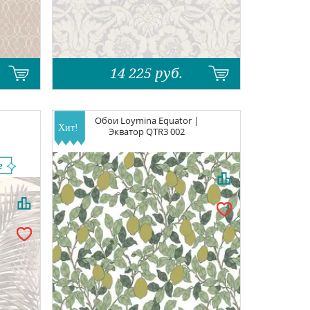
14 225
руб.
Обои
Loymina Equator |
Экватор
QTR3 002