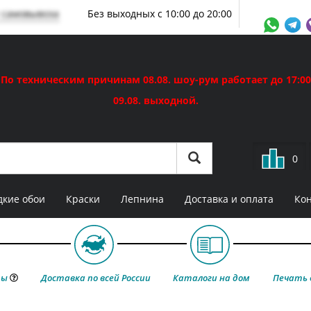
 самовывоза
Без выходных с 10:00 до 20:00
По техническим причинам 08.08. шоу-рум работает до 17:00
09.08. выходной.
0
кие обои
Краски
Лепнина
Доставка и оплата
Ко
ты
Доставка по всей России
Каталоги на дом
Печать 