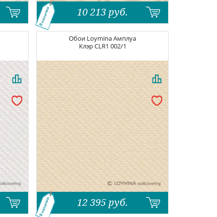
10 213
руб.
В наличии
Обои
Loymina Амплуа
Клэр
CLR1 002/1
12 395
руб.
В наличии