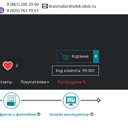
8 (861) 200 29 60
krasnodar@sdvk-oboi.ru
8 (925) 761 70 61
Корзина
0
2
Код клиента:
99-001
нтакты
Покупателям
Распродажа %
фресок и фотообоев
Онлайн конструктор