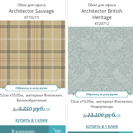
Обои для офиса
Обои для офиса
Architector Sauvage
Architector British
Heritage
KT10215
KT20712
Образец в шоу-руме
Образец в шоу-руме
52см x10.05м,
материал Флизелин,
Великобритания
53см x10.05м,
материал Флизелин
Нидерланды
9 750
руб.
Доставка:
13.08-14.08
13 100
руб.
Доставка:
13.08-14.08
КУПИТЬ В 1 КЛИК
КУПИТЬ В 1 КЛИК
В корзину