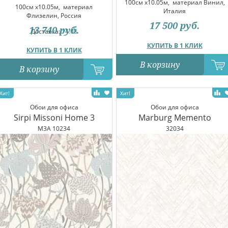
100см x10.05м,
материал Винил,
100см x10.05м,
материал
Италия
Флизелин, Россия
17 500
руб.
13 740
руб.
Доставка:
14.08
КУПИТЬ В 1 КЛИК
КУПИТЬ В 1 КЛИК
В корзину
В корзину
Обои для офиса
Обои для офиса
Sirpi Missoni Home 3
Marburg Memento
M3A 10234
32034