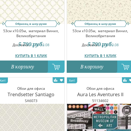
Образец в шоу-руме
Образец в шоу-руме
53см x10.05м,
материал Винил,
53см x10.05м,
материал Винил,
Великобритания
Великобритания
5 790
руб.
5 790
руб.
Доставка:
12.08-13.08
Доставка:
12.08-13.08
КУПИТЬ В 1 КЛИК
КУПИТЬ В 1 КЛИК
В корзину
В корзину
Обои для офиса
Обои для офиса
Trendsetter Santiago
Aura Les Aventures II
SA6073
51134602