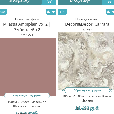
В корзину
В корзину
Обои для офиса
Обои для офиса
Milassa Ambiplain vol.2 |
Decori&Decori Carrara
Эмбиплейн 2
82667
AM3 221
Образец в шоу-руме
Образец в шоу-руме
106см x10.05м,
материал Винил,
Италия
100см x10.05м,
материал
Флизелин, Россия
14 400
руб.
Доставка:
12.08
6 160
руб.
Доставка:
14.08