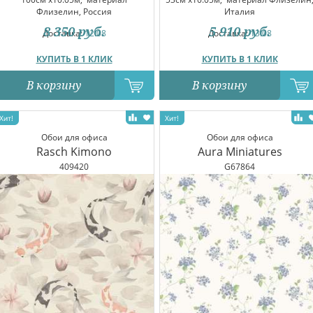
Флизелин, Россия
Италия
8 350
руб.
5 910
руб.
Доставка:
12.08
Доставка:
13.08
КУПИТЬ В 1 КЛИК
КУПИТЬ В 1 КЛИК
В корзину
В корзину
Обои для офиса
Обои для офиса
Rasch Kimono
Aura Miniatures
409420
G67864