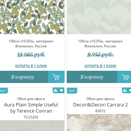
100см x10.05м,
материал
100см x10.05м,
материал
Флизелин, Россия
Флизелин, Россия
13 005
руб.
9 955
руб.
Доставка:
15.08
Доставка:
15.08
КУПИТЬ В 1 КЛИК
КУПИТЬ В 1 КЛИК
В корзину
В корзину
Обои для офиса
Обои для офиса
Aura Plain Simple Useful
Decori&Decori Carrara 2
by Terence Conran
83672
TC25202