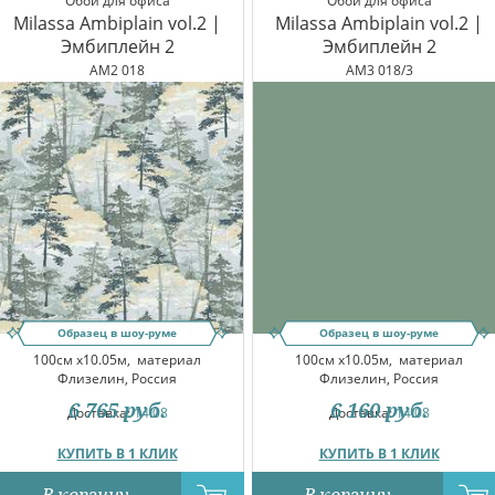
Обои для офиса
Обои для офиса
Milassa Ambiplain vol.2 |
Milassa Ambiplain vol.2 |
Эмбиплейн 2
Эмбиплейн 2
AM2 018
AM3 018/3
Образец в шоу-руме
Образец в шоу-руме
100см x10.05м,
материал
100см x10.05м,
материал
Флизелин, Россия
Флизелин, Россия
6 765
руб.
6 160
руб.
Доставка:
14.08
Доставка:
14.08
КУПИТЬ В 1 КЛИК
КУПИТЬ В 1 КЛИК