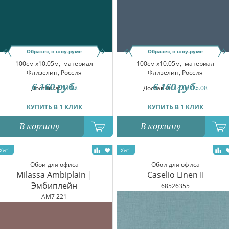
Образец в шоу-руме
Образец в шоу-руме
100см x10.05м,
материал
100см x10.05м,
материал
Флизелин, Россия
Флизелин, Россия
6 160
руб.
6 160
руб.
Доставка:
14.08
Доставка:
14.08-15.08
КУПИТЬ В 1 КЛИК
КУПИТЬ В 1 КЛИК
В корзину
В корзину
Обои для офиса
Обои для офиса
Milassa Ambiplain |
Caselio Linen II
Эмбиплейн
68526355
AM7 221