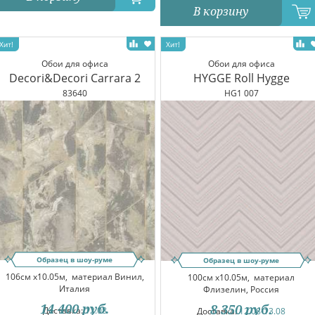
В корзину
Обои для офиса
Обои для офиса
Decori&Decori Carrara 2
HYGGE Roll Hygge
83640
HG1 007
Образец в шоу-руме
Образец в шоу-руме
106см x10.05м,
материал Винил,
100см x10.05м,
материал
Италия
Флизелин, Россия
14 400
руб.
8 350
руб.
Доставка:
12.08
Доставка:
12.08-13.08