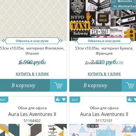
Образец в шоу-руме
Образец в шоу-руме
53см x10.05м,
материал Флизелин,
53см x10.05м,
материал Бумага,
Италия
Франция
6 900
руб.
2 030
руб.
Доставка:
13.08
Доставка:
12.08-13.08
КУПИТЬ В 1 КЛИК
КУПИТЬ В 1 КЛИК
В корзину
В корзину
Обои для офиса
Обои для офиса
Aura Les Aventures II
Aura Les Aventures II
51164402
51172101