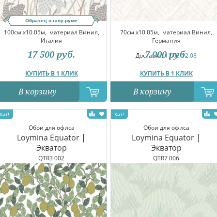
Образец в шоу-руме
100см x10.05м,
материал Винил,
70см x10.05м,
материал Винил,
Италия
Германия
17 500
руб.
7 000
руб.
Доставка:
11.08-12.08
КУПИТЬ В 1 КЛИК
КУПИТЬ В 1 КЛИК
В корзину
В корзину
Обои для офиса
Обои для офиса
Loymina Equator |
Loymina Equator |
Экватор
Экватор
QTR3 002
QTR7 006