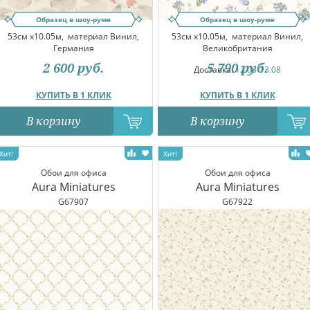
Образец в шоу-руме
Образец в шоу-руме
53см x10.05м,
материал Винил,
53см x10.05м,
материал Винил,
Германия
Великобритания
2 600
руб.
5 790
руб.
Доставка:
12.08-13.08
КУПИТЬ В 1 КЛИК
КУПИТЬ В 1 КЛИК
В корзину
В корзину
Обои для офиса
Обои для офиса
Aura Miniatures
Aura Miniatures
G67907
G67922