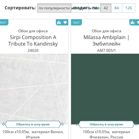
Сортировать:
Выводить по:
по популярности
по цене
новинки
42
по скидке
84
126
Обои для офиса
Обои для офиса
Sirpi Composition A
Milassa Ambiplain |
Tribute To Kandinsky
Эмбиплейн
24020
AM7 005/1
Образец в шоу-руме
Образец в шоу-руме
100см x10.05м,
материал Винил,
100см x10.05м,
материал
Италия
Флизелин, Россия