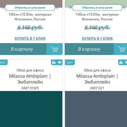
Образец в шоу-руме
Образец в шоу-руме
100см x10.05м,
материал
100см x10.05м,
материал
Флизелин, Россия
Флизелин, Россия
6 160
руб.
6 160
руб.
Доставка:
14.08
Доставка:
14.08
КУПИТЬ В 1 КЛИК
КУПИТЬ В 1 КЛИК
В корзину
В корзину
Обои для офиса
Обои для офиса
Milassa Ambiplain |
Milassa Ambiplain |
Эмбиплейн
Эмбиплейн
AM7 018/5
AM7 021