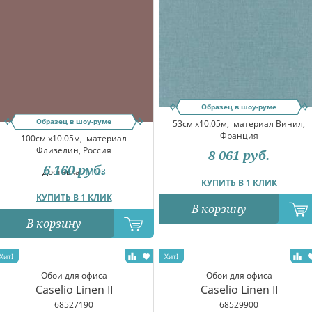
Образец в шоу-руме
Образец в шоу-руме
53см x10.05м,
материал Винил,
Франция
100см x10.05м,
материал
Флизелин, Россия
8 061
руб.
6 160
руб.
Доставка:
14.08
КУПИТЬ В 1 КЛИК
КУПИТЬ В 1 КЛИК
В корзину
В корзину
Обои для офиса
Обои для офиса
Caselio Linen II
Caselio Linen II
68527190
68529900