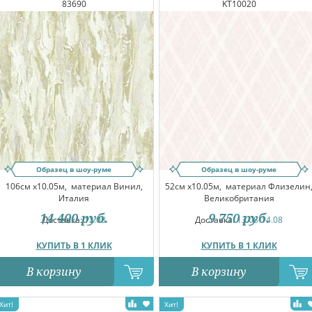
83690
KT10020
Образец в шоу-руме
Образец в шоу-руме
106см x10.05м,
материал Винил,
52см x10.05м,
материал Флизелин
Италия
Великобритания
14 400
руб.
9 750
руб.
Доставка:
12.08
Доставка:
13.08-14.08
КУПИТЬ В 1 КЛИК
КУПИТЬ В 1 КЛИК
В корзину
В корзину