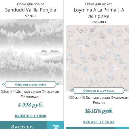
Обои для офиса
Обои для офиса
Sandudd Vallila Ponjola
Loymina A La Prima | А
ла прима
5276-2
PM5-003
Образец в шоу-руме
Образец в шоу-руме
53см x11.2м,
материал Флизелин,
Финляндия
100см x10.5м,
материал Флизелин
Россия
4 998
руб.
12 975
руб.
Доставка:
14.08
КУПИТЬ В 1 КЛИК
КУПИТЬ В 1 КЛИК
В корзину