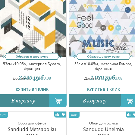
Образец в шоу-руме
Образец в шоу-руме
53см x10.05м,
материал Бумага,
53см x10.05м,
материал Бумага,
Франция
Франция
2 030
руб.
2 030
руб.
Доставка:
12.08-13.08
Доставка:
12.08-13.08
КУПИТЬ В 1 КЛИК
КУПИТЬ В 1 КЛИК
В корзину
В корзину
Обои для офиса
Обои для офиса
Sandudd Metsapolku
Sandudd Unelmia