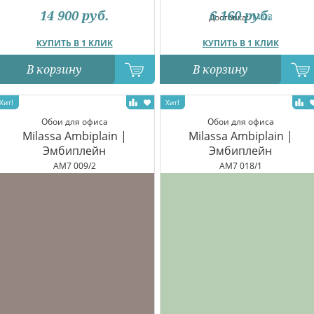
14 900
руб.
6 160
руб.
Доставка:
14.08
КУПИТЬ В 1 КЛИК
КУПИТЬ В 1 КЛИК
В корзину
В корзину
Обои для офиса
Обои для офиса
Milassa Ambiplain |
Milassa Ambiplain |
Эмбиплейн
Эмбиплейн
AM7 009/2
AM7 018/1