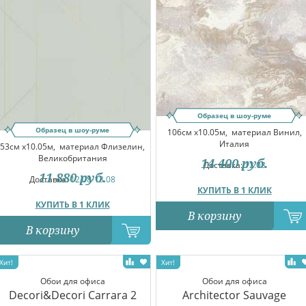
Образец в шоу-руме
Образец в шоу-руме
106см x10.05м,
материал Винил,
Италия
53см x10.05м,
материал Флизелин,
Великобритания
14 400
руб.
Доставка:
12.08
11 880
руб.
Доставка:
12.08-13.08
КУПИТЬ В 1 КЛИК
КУПИТЬ В 1 КЛИК
В корзину
В корзину
Обои для офиса
Обои для офиса
Decori&Decori Carrara 2
Architector Sauvage