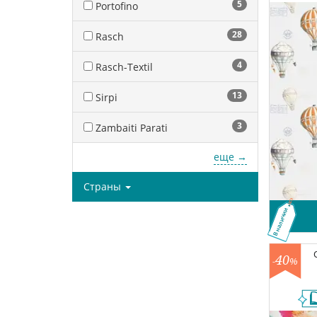
5
Portofino
28
Rasch
4
Rasch-Textil
13
Sirpi
3
Zambaiti Parati
еще →
Страны
В наличии
40
-
%