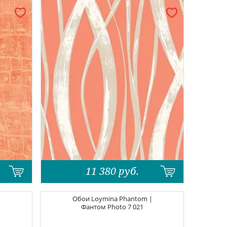
11 380
руб.
|
Обои
Loymina Phantom |
Фантом
Photo 7 021