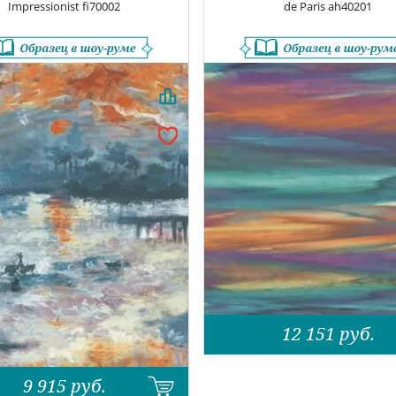
Impressionist
fi70002
de Paris
ah40201
12 151
руб.
9 915
руб.