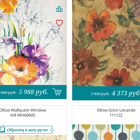
5 988
руб.
4 373
руб
 980
руб.
7 950
руб.
Обои
Wallquest Winslow
Обои
Scion Levande
Hill
WH60605
111122