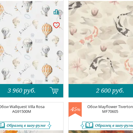
3 960
руб.
2 600
руб.
Обои
Wallquest Villa Rosa
Обои
Mayflower Tiverto
45
-
%
AG91500M
MF70605