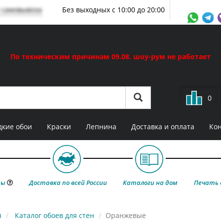
 самовывоза
Без выходных с 10:00 до 20:00
По техническим причинам 09.08. шоу-рум не работает
0
кие обои
Краски
Лепнина
Доставка и оплата
Ко
ты
Доставка по всей России
Каталоги на дом
Печать 
я
Каталог обоев для стен
Оранжевые