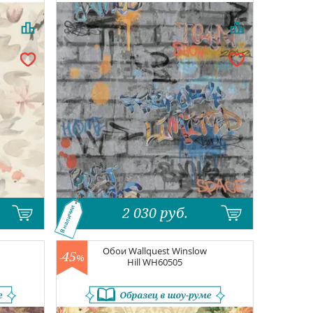
2 030
руб.
В наличии
n
Обои
Wallquest Winslow
45
-
%
Hill
WH60505