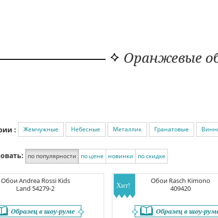
Оранжевые о
Жемчужные
Небесные
Металлик
Гранатовые
Винн
рии :
овать:
по популярности
по цене
новинки
по скидке
Обои
Andrea Rossi Kids
Обои
Rasch Kimono
Land
54279-2
409420