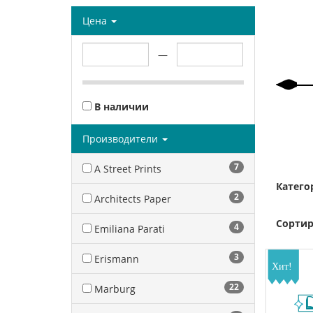
Цена
—
В наличии
Производители
7
A Street Prints
Катего
2
Architects Paper
Сортир
4
Emiliana Parati
3
Erismann
22
Marburg