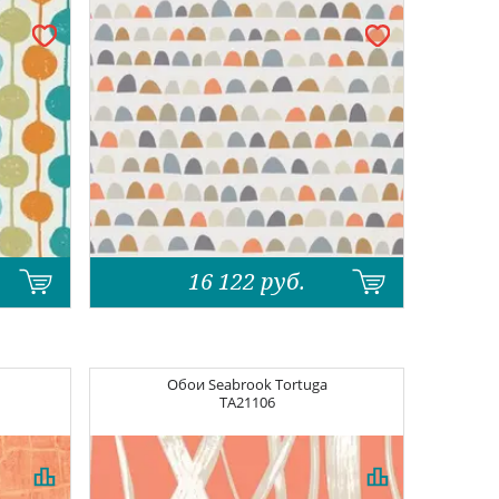
16 122
руб.
Обои
Seabrook Tortuga
TA21106