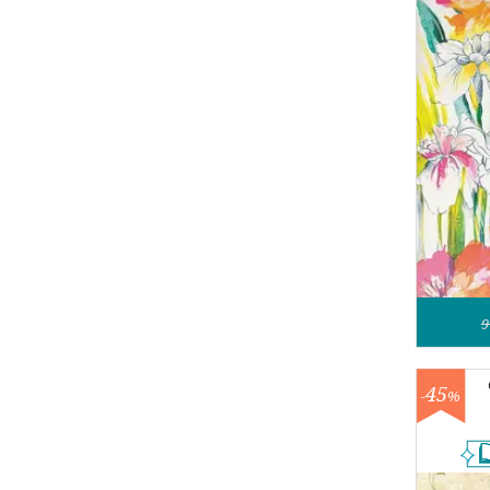
9
45
-
%