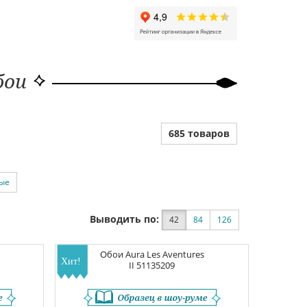
бои
685 товаров
ые
Выводить по:
42
84
126
Обои
Aura Les Aventures
II
51135209