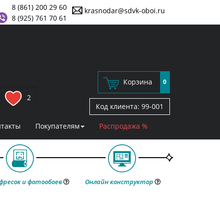
8 (861) 200 29 60
krasnodar@sdvk-oboi.ru
8 (925) 761 70 61
Корзина
0
2
Код клиента:
99-001
нтакты
Покупателям
Распродажа %
фресок и фотообоев
Онлайн конструктор