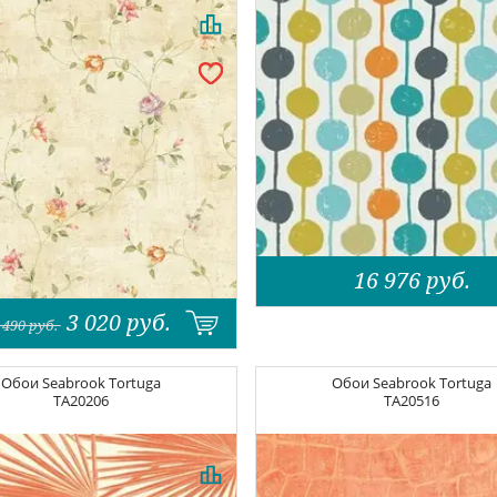
16 976
руб.
3 020
руб.
 490
руб.
Обои
Seabrook Tortuga
Обои
Seabrook Tortuga
TA20206
TA20516