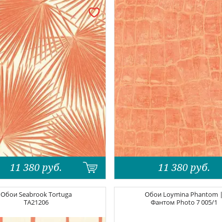
11 380
руб.
11 380
руб.
Обои
Seabrook Tortuga
Обои
Loymina Phantom 
TA21206
Фантом
Photo 7 005/1