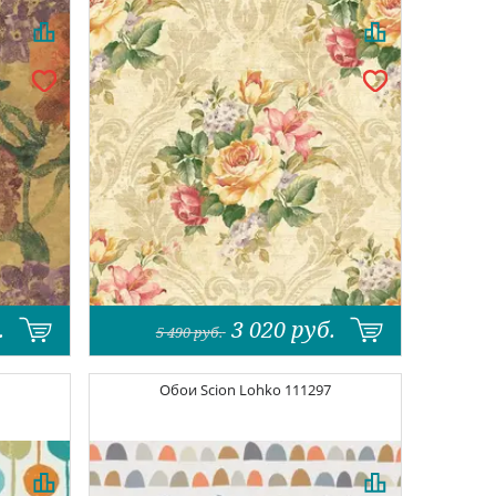
.
3 020
руб.
5 490
руб.
Обои
Scion Lohko
111297