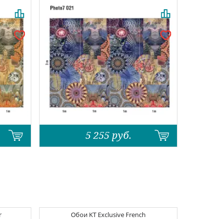
5 255
руб.
r
Обои
KT Exclusive French