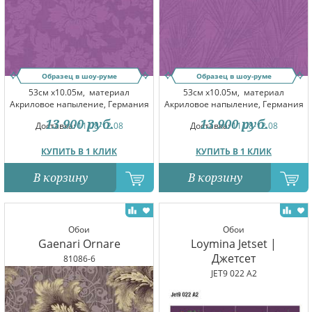
Образец в шоу-руме
Образец в шоу-руме
53см x10.05м,
материал
53см x10.05м,
материал
Акриловое напыление, Германия
Акриловое напыление, Германия
13 900
руб.
13 900
руб.
Доставка:
11.08-12.08
Доставка:
11.08-12.08
КУПИТЬ В 1 КЛИК
КУПИТЬ В 1 КЛИК
В корзину
В корзину
Обои
Обои
Gaenari Ornare
Loymina Jetset |
Джетсет
81086-6
JET9 022 A2