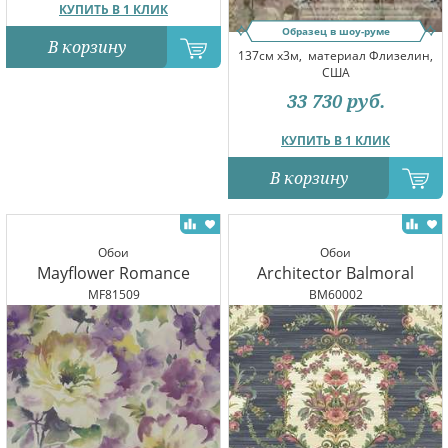
КУПИТЬ В 1 КЛИК
Образец в шоу-руме
В корзину
137см x3м,
материал Флизелин,
США
33 730
руб.
КУПИТЬ В 1 КЛИК
В корзину
Обои
Обои
Mayflower Romance
Architector Balmoral
MF81509
BM60002