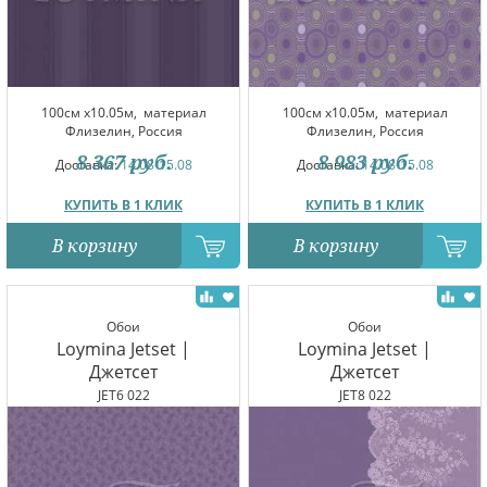
100см x10.05м,
материал
100см x10.05м,
материал
Флизелин, Россия
Флизелин, Россия
8 367
руб.
8 983
руб.
Доставка:
14.08-15.08
Доставка:
14.08-15.08
КУПИТЬ В 1 КЛИК
КУПИТЬ В 1 КЛИК
В корзину
В корзину
Обои
Обои
Loymina Jetset |
Loymina Jetset |
Джетсет
Джетсет
JET6 022
JET8 022