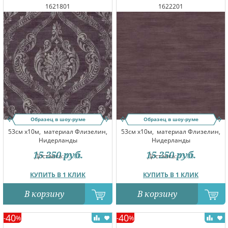
1621801
1622201
Образец в шоу-руме
Образец в шоу-руме
53см x10м,
материал Флизелин,
53см x10м,
материал Флизелин,
Нидерланды
Нидерланды
15 250
руб.
15 250
руб.
Доставка:
13.08
Доставка:
13.08
КУПИТЬ В 1 КЛИК
КУПИТЬ В 1 КЛИК
В корзину
В корзину
40
40
-
%
-
%