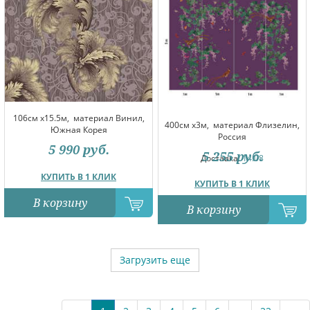
106см x15.5м,
материал Винил,
400см x3м,
материал Флизелин,
Южная Корея
Россия
5 990
руб.
5 255
руб.
Доставка:
14.08
КУПИТЬ В 1 КЛИК
КУПИТЬ В 1 КЛИК
В корзину
В корзину
Загрузить еще