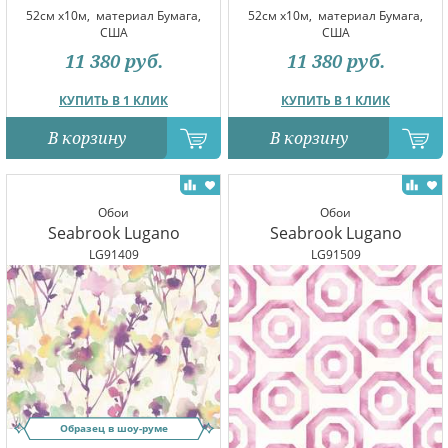
52см x10м,
материал Бумага,
52см x10м,
материал Бумага,
США
США
11 380
руб.
11 380
руб.
КУПИТЬ В 1 КЛИК
КУПИТЬ В 1 КЛИК
В корзину
В корзину
Обои
Обои
Seabrook Lugano
Seabrook Lugano
LG91409
LG91509
Образец в шоу-руме