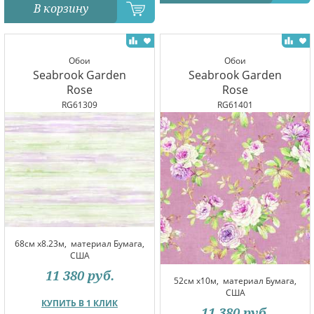
В корзину
Обои
Обои
Seabrook Garden
Seabrook Garden
Rose
Rose
RG61309
RG61401
68см x8.23м,
материал Бумага,
США
11 380
руб.
52см x10м,
материал Бумага,
США
КУПИТЬ В 1 КЛИК
11 380
руб.