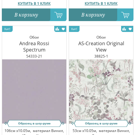
КУПИТЬ В 1 КЛИК
КУПИТЬ В 1 КЛИК
В корзину
В корзину
Обои
Обои
Andrea Rossi
AS-Creation Original
Spectrum
View
54333-21
38825-1
Образец в шоу-руме
Образец в шоу-руме
106см x10.05м,
материал Винил,
53см x10.05м,
материал Винил,