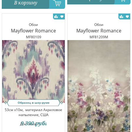
В корзину
Обои
Обои
Mayflower Romance
Mayflower Romance
MF80109
MF81209M
Образец в шоу-руме
53см x10м,
материал Акриловое
напыление, США
9 390
руб.
Доставка:
13.08