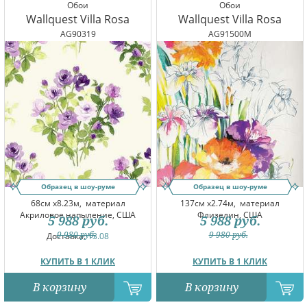
Обои
Обои
Wallquest Villa Rosa
Wallquest Villa Rosa
AG90319
AG91500M
Образец в шоу-руме
Образец в шоу-руме
68см x8.23м,
материал
137см x2.74м,
материал
Акриловое напыление, США
Флизелин, США
5 988
руб.
5 988
руб.
9 980
руб.
9 980
руб.
Доставка:
13.08
КУПИТЬ В 1 КЛИК
КУПИТЬ В 1 КЛИК
В корзину
В корзину