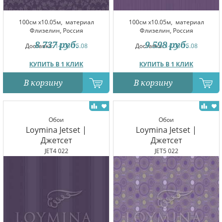
100см x10.05м,
материал
100см x10.05м,
материал
Флизелин, Россия
Флизелин, Россия
8 737
руб.
9 598
руб.
Доставка:
14.08-15.08
Доставка:
14.08-15.08
КУПИТЬ В 1 КЛИК
КУПИТЬ В 1 КЛИК
В корзину
В корзину
Обои
Обои
Loymina Jetset |
Loymina Jetset |
Джетсет
Джетсет
JET4 022
JET5 022