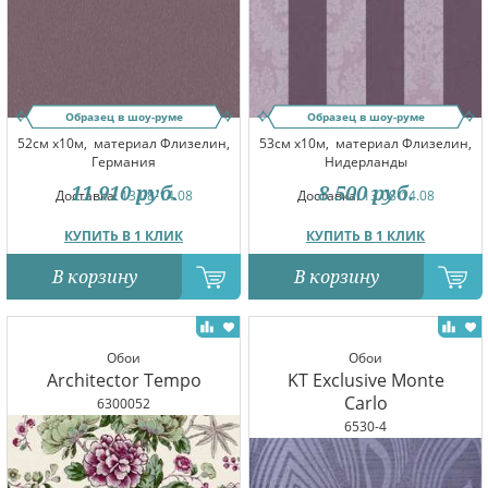
Образец в шоу-руме
Образец в шоу-руме
52см x10м,
материал Флизелин,
53см x10м,
материал Флизелин,
Германия
Нидерланды
11 910
руб.
8 500
руб.
Доставка:
13.08-14.08
Доставка:
13.08-14.08
КУПИТЬ В 1 КЛИК
КУПИТЬ В 1 КЛИК
В корзину
В корзину
Обои
Обои
Architector Tempo
KT Exclusive Monte
Carlo
6300052
6530-4