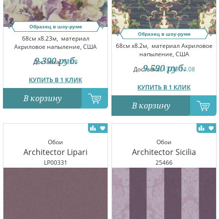
Образец в шоу-руме
Образец в шоу-руме
68см x8.23м,
материал
68см x8.2м,
материал Акриловое
Акриловое напыление, США
напыление, США
9 390
руб.
Доставка:
13.08
9 590
руб.
Доставка:
13.08-14.08
КУПИТЬ В 1 КЛИК
КУПИТЬ В 1 КЛИК
В корзину
В корзину
Обои
Обои
Architector Lipari
Architector Sicilia
LP00331
25466