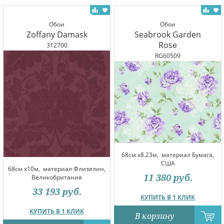
Обои
Обои
Zoffany Damask
Seabrook Garden
Rose
312700
RG60509
68см x8.23м,
материал Бумага,
США
68см x10м,
материал Флизелин,
11 380
руб.
Великобритания
33 193
руб.
КУПИТЬ В 1 КЛИК
КУПИТЬ В 1 КЛИК
В корзину