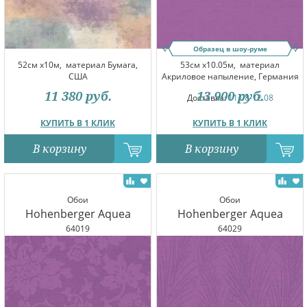
Образец в шоу-руме
52см x10м,
материал Бумага,
53см x10.05м,
материал
США
Акриловое напыление, Германия
11 380
руб.
13 900
руб.
Доставка:
11.08-12.08
КУПИТЬ В 1 КЛИК
КУПИТЬ В 1 КЛИК
В корзину
В корзину
Обои
Обои
Hohenberger Aquea
Hohenberger Aquea
64019
64029