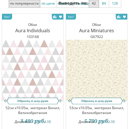
Выводить по:
по популярности
по цене
новинки
по скидке
42
84
126
Обои
Обои
Aura Individuals
Aura Miniatures
103168
G67922
Образец в шоу-руме
Образец в шоу-руме
52см x10.05м,
материал Винил,
53см x10.05м,
материал Винил,
Великобритания
Великобритания
3 490
руб.
5 790
руб.
Доставка:
13.08-14.08
Доставка:
12.08-13.08