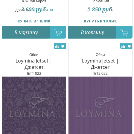
Южная Корея
Германия
3 600
руб.
2 850
руб.
Доставка:
12.08-13.08
КУПИТЬ В 1 КЛИК
КУПИТЬ В 1 КЛИК
В корзину
В корзину
Обои
Обои
Loymina Jetset |
Loymina Jetset |
Джетсет
Джетсет
JET1 022
JET2 022