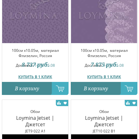
100см x10.05м,
материал
100см x10.05м,
материал
Флизелин, Россия
Флизелин, Россия
8 737
руб.
7 875
руб.
Доставка:
14.08-15.08
Доставка:
14.08-15.08
КУПИТЬ В 1 КЛИК
КУПИТЬ В 1 КЛИК
В корзину
В корзину
Обои
Обои
Loymina Jetset |
Loymina Jetset |
Джетсет
Джетсет
JET9 022 A1
JET10 022 B1