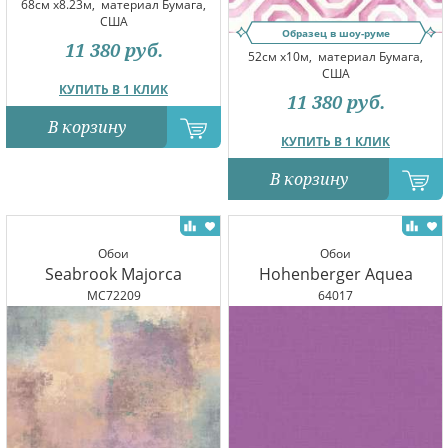
68см x8.23м,
материал Бумага,
США
Образец в шоу-руме
11 380
руб.
52см x10м,
материал Бумага,
США
КУПИТЬ В 1 КЛИК
11 380
руб.
В корзину
КУПИТЬ В 1 КЛИК
В корзину
Обои
Обои
Seabrook Majorca
Hohenberger Aquea
MC72209
64017