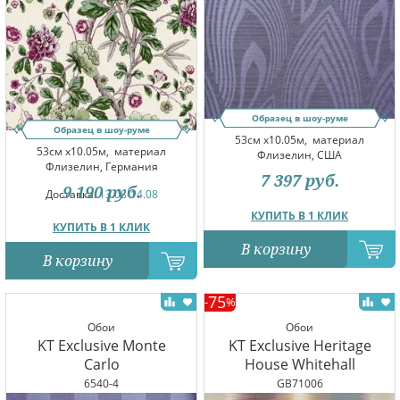
Образец в шоу-руме
Образец в шоу-руме
53см x10.05м,
материал
53см x10.05м,
материал
Флизелин, США
Флизелин, Германия
7 397
руб.
9 190
руб.
Доставка:
13.08-14.08
КУПИТЬ В 1 КЛИК
КУПИТЬ В 1 КЛИК
В корзину
В корзину
75
-
%
Обои
Обои
KT Exclusive Monte
KT Exclusive Heritage
Carlo
House Whitehall
6540-4
GB71006