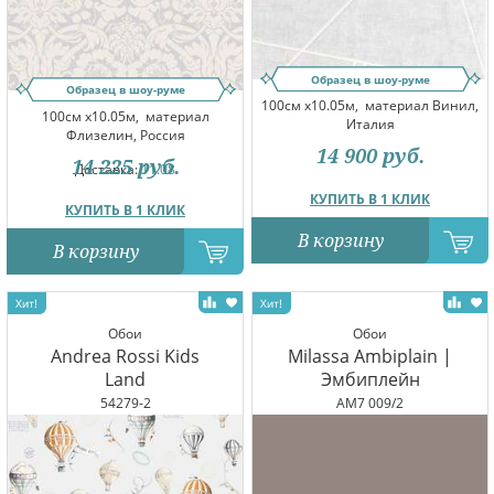
Образец в шоу-руме
Образец в шоу-руме
100см x10.05м,
материал Винил,
100см x10.05м,
материал
Италия
Флизелин, Россия
14 900
руб.
14 225
руб.
Доставка:
11.08
КУПИТЬ В 1 КЛИК
КУПИТЬ В 1 КЛИК
В корзину
В корзину
Обои
Обои
Andrea Rossi Kids
Milassa Ambiplain |
Land
Эмбиплейн
54279-2
AM7 009/2