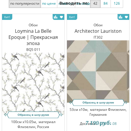
Выводить по:
по популярности
по цене
новинки
по скидке
42
84
126
Обои
Обои
Loymina La Belle
Architector Lauriston
Epoque | Прекрасная
IT302
эпоха
BQ5 011
Образец в шоу-руме
53см x10м,
материал Флизелин,
Германия
Образец в шоу-руме
100см x10.05м,
материал
7 190
руб.
Доставка:
10.08-11.08
Флизелин, Россия