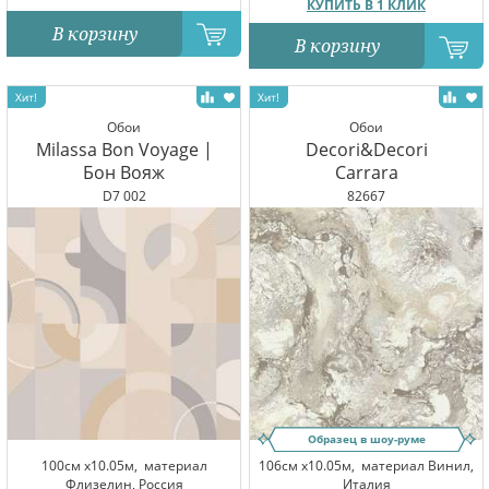
КУПИТЬ В 1 КЛИК
В корзину
В корзину
Обои
Обои
Milassa Bon Voyage |
Decori&Decori
Бон Вояж
Carrara
D7 002
82667
Образец в шоу-руме
100см x10.05м,
материал
106см x10.05м,
материал Винил,
Флизелин, Россия
Италия