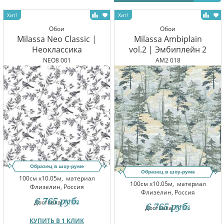
Обои
Обои
Milassa Neo Classic |
Milassa Ambiplain
Неоклассика
vol.2 | Эмбиплейн 2
NEO8 001
AM2 018
Образец в шоу-руме
Образец в шоу-руме
100см x10.05м,
материал
100см x10.05м,
материал
Флизелин, Россия
Флизелин, Россия
6 765
руб.
Доставка:
11.08
6 765
руб.
Доставка:
11.08
КУПИТЬ В 1 КЛИК