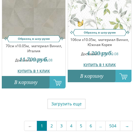
Образец в шоу-руме
Образец в шоу-руме
106см x10.05м,
материал Винил,
Южная Корея
70см x10.05м,
материал Винил,
Италия
4 200
руб.
Доставка:
09.08-10.08
11 700
руб.
Доставка:
08.08-09.08
КУПИТЬ В 1 КЛИК
КУПИТЬ В 1 КЛИК
В корзину
В корзину
Загрузить еще
←
1
2
3
4
5
6
..
504
→