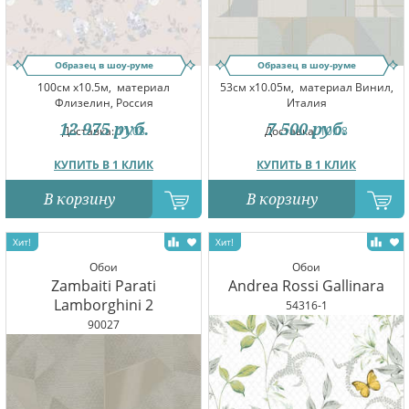
Образец в шоу-руме
Образец в шоу-руме
100см x10.5м,
материал
53см x10.05м,
материал Винил,
Флизелин, Россия
Италия
12 975
руб.
7 500
руб.
Доставка:
11.08
Доставка:
10.08
КУПИТЬ В 1 КЛИК
КУПИТЬ В 1 КЛИК
В корзину
В корзину
Обои
Обои
Zambaiti Parati
Andrea Rossi Gallinara
Lamborghini 2
54316-1
90027