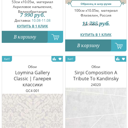
53см x10.05м,
материал
Образец в шоу-руме
Акриловое напыление,
100см x10.05м,
материал
Великобритания
7 990
руб.
Флизелин, Россия
Доставка:
10.08-11.08
11 785
руб.
Доставка:
11.08
КУПИТЬ В 1 КЛИК
КУПИТЬ В 1 КЛИК
В корзину
В корзину
Обои
Обои
Loymina Gallery
Sirpi Composition A
Classic | Галерея
Tribute To Kandinsky
классики
24020
GC4 001