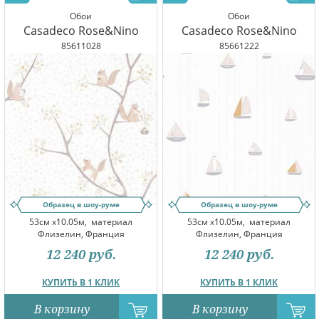
Обои
Обои
Casadeco Rose&Nino
Casadeco Rose&Nino
85611028
85661222
Образец в шоу-руме
Образец в шоу-руме
53см x10.05м,
материал
53см x10.05м,
материал
Флизелин, Франция
Флизелин, Франция
12 240
руб.
12 240
руб.
КУПИТЬ В 1 КЛИК
КУПИТЬ В 1 КЛИК
В корзину
В корзину