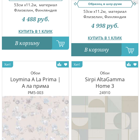
Образец в шоу-руме
53см x11.2м,
материал
Флизелин, Финляндия
53см x11.2м,
материал
Флизелин, Финляндия
4 488
руб.
4 998
руб.
КУПИТЬ В 1 КЛИК
КУПИТЬ В 1 КЛИК
В корзину
В корзину
Обои
Обои
Loymina A La Prima |
Sirpi AltaGamma
А ла прима
Home 3
PM5-003
24910