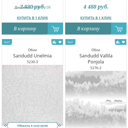
2 030
руб.
4 488
руб.
Доставка:
09.08-10.08
КУПИТЬ В 1 КЛИК
КУПИТЬ В 1 КЛИК
В корзину
В корзину
Обои
Обои
Sandudd Unelmia
Sandudd Vallila
Ponjola
5230-3
5276-2
Образец в шоу-руме