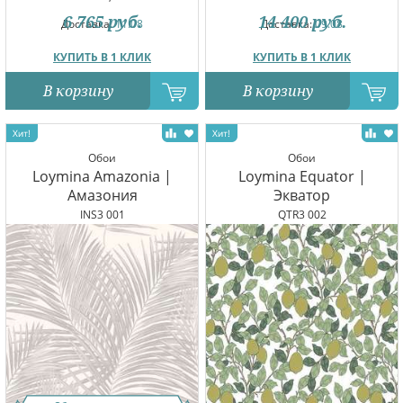
6 765
руб.
14 400
руб.
Доставка:
11.08
Доставка:
09.08
КУПИТЬ В 1 КЛИК
КУПИТЬ В 1 КЛИК
В корзину
В корзину
Обои
Обои
Loymina Amazonia |
Loymina Equator |
Амазония
Экватор
INS3 001
QTR3 002