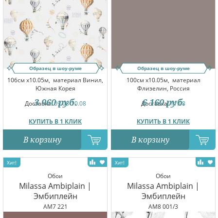
Образец в шоу-руме
Образец в шоу-руме
106см x10.05м,
материал Винил,
100см x10.05м,
материал
Южная Корея
Флизелин, Россия
3 960
руб.
6 160
руб.
Доставка:
09.08-10.08
Доставка:
11.08
КУПИТЬ В 1 КЛИК
КУПИТЬ В 1 КЛИК
В корзину
В корзину
Обои
Обои
Milassa Ambiplain |
Milassa Ambiplain |
Эмбиплейн
Эмбиплейн
AM7 221
AM8 001/3