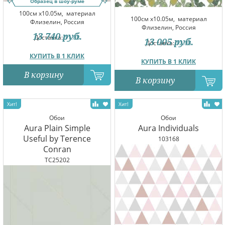
Образец в шоу-руме
100см x10.05м,
материал
100см x10.05м,
материал
Флизелин, Россия
Флизелин, Россия
13 740
руб.
Доставка:
11.08
13 005
руб.
Доставка:
12.08
КУПИТЬ В 1 КЛИК
КУПИТЬ В 1 КЛИК
В корзину
В корзину
Обои
Обои
Aura Plain Simple
Aura Individuals
Useful by Terence
103168
Conran
TC25202