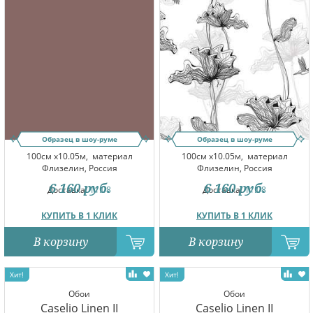
Образец в шоу-руме
Образец в шоу-руме
100см x10.05м,
материал
100см x10.05м,
материал
Флизелин, Россия
Флизелин, Россия
6 160
руб.
6 160
руб.
Доставка:
11.08
Доставка:
11.08
КУПИТЬ В 1 КЛИК
КУПИТЬ В 1 КЛИК
В корзину
В корзину
Обои
Обои
Caselio Linen II
Caselio Linen II