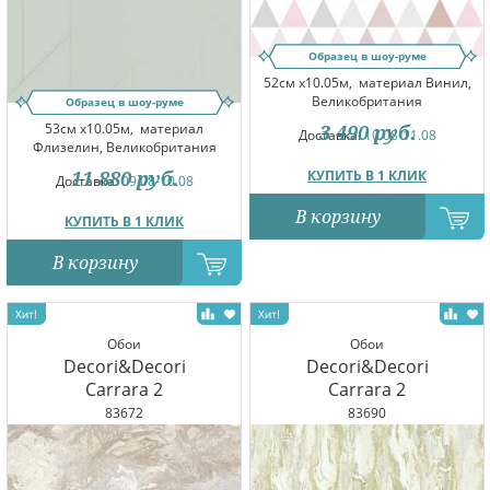
Образец в шоу-руме
52см x10.05м,
материал Винил,
Великобритания
Образец в шоу-руме
53см x10.05м,
материал
3 490
руб.
Доставка:
10.08-11.08
Флизелин, Великобритания
11 880
руб.
КУПИТЬ В 1 КЛИК
Доставка:
09.08-10.08
В корзину
КУПИТЬ В 1 КЛИК
В корзину
Обои
Обои
Decori&Decori
Decori&Decori
Carrara 2
Carrara 2
83672
83690