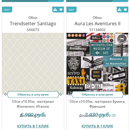
Обои
Обои
Trendsetter Santiago
Aura Les Aventures II
SA6073
51134602
Образец в шоу-руме
Образец в шоу-руме
53см x10.05м,
материал
53см x10.05м,
материал Бумага,
Флизелин, Италия
Франция
6 900
руб.
2 030
руб.
Доставка:
10.08
Доставка:
09.08-10.08
КУПИТЬ В 1 КЛИК
КУПИТЬ В 1 КЛИК