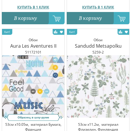
КУПИТЬ В 1 КЛИК
КУПИТЬ В 1 КЛИК
В корзину
В корзину
Обои
Обои
Aura Les Aventures II
Sandudd Metsapolku
51172101
5259-2
Образец в шоу-руме
53см x10.05м,
материал Бумага,
53см x11.2м,
материал
Франция
Флизелин, Финляндия