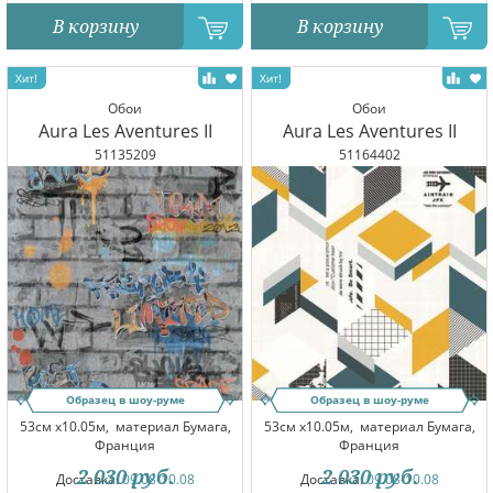
В корзину
В корзину
Обои
Обои
Aura Les Aventures II
Aura Les Aventures II
51135209
51164402
Образец в шоу-руме
Образец в шоу-руме
53см x10.05м,
материал Бумага,
53см x10.05м,
материал Бумага,
Франция
Франция
2 030
руб.
2 030
руб.
Доставка:
09.08-10.08
Доставка:
09.08-10.08