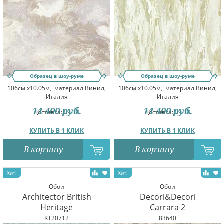
Образец в шоу-руме
Образец в шоу-руме
106см x10.05м,
материал Винил,
106см x10.05м,
материал Винил,
Италия
Италия
14 400
руб.
14 400
руб.
Доставка:
09.08
Доставка:
09.08
КУПИТЬ В 1 КЛИК
КУПИТЬ В 1 КЛИК
В корзину
В корзину
Обои
Обои
Architector British
Decori&Decori
Heritage
Carrara 2
KT20712
83640