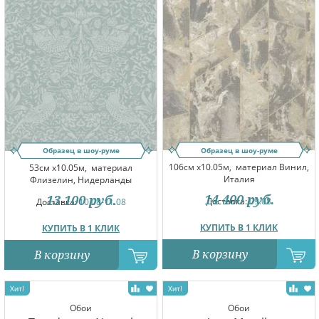
Образец в шоу-руме
Образец в шоу-руме
106см x10.05м,
материал Винил,
53см x10.05м,
материал
Италия
Флизелин, Нидерланды
14 400
руб.
13 100
руб.
Доставка:
09.08
Доставка:
10.08-11.08
КУПИТЬ В 1 КЛИК
КУПИТЬ В 1 КЛИК
В корзину
В корзину
Обои
Обои